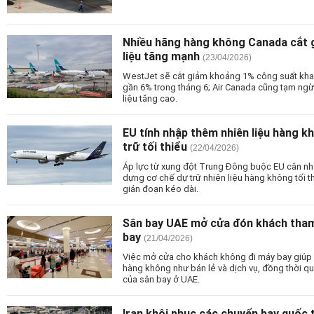
Nhiều hãng hàng không Canada cắt g
liệu tăng mạnh
(23/04/2026)
WestJet sẽ cắt giảm khoảng 1% công suất khai 
gần 6% trong tháng 6; Air Canada cũng tạm ngừng
liệu tăng cao.
EU tính nhập thêm nhiên liệu hàng k
trữ tối thiểu
(22/04/2026)
Áp lực từ xung đột Trung Đông buộc EU cân nhắ
dựng cơ chế dự trữ nhiên liệu hàng không tối 
gián đoạn kéo dài.
Sân bay UAE mở cửa đón khách tham
bay
(21/04/2026)
Việc mở cửa cho khách không đi máy bay giúp 
hàng không như bán lẻ và dịch vụ, đồng thời qu
của sân bay ở UAE.
Iran khôi phục các chuyến bay quốc 