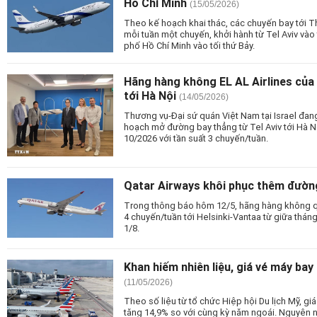
Hồ Chí Minh
(15/05/2026)
Theo kế hoạch khai thác, các chuyến bay tới 
mỗi tuần một chuyến, khởi hành từ Tel Aviv vào
phố Hồ Chí Minh vào tối thứ Bảy.
Hãng hàng không EL AL Airlines của
tới Hà Nội
(14/05/2026)
Thương vụ-Đại sứ quán Việt Nam tại Israel đang 
hoạch mở đường bay thẳng từ Tel Aviv tới Hà Nộ
10/2026 với tần suất 3 chuyến/tuần.
Qatar Airways khôi phục thêm đường
Trong thông báo hôm 12/5, hãng hàng không qu
4 chuyến/tuần tới Helsinki-Vantaa từ giữa thán
1/8.
Khan hiếm nhiên liệu, giá vé máy bay
(11/05/2026)
Theo số liệu từ tổ chức Hiệp hội Du lịch Mỹ, gi
tăng 14,9% so với cùng kỳ năm ngoái. Nguyên nh