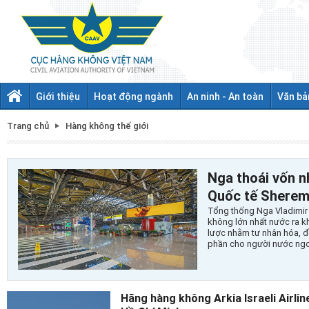
Giới thiệu
Hoạt động ngành
An ninh - An toàn
Văn bả
Trang chủ
Hàng không thế giới
Nga thoái vốn n
Quốc tế Sherem
Tổng thống Nga Vladimir 
không lớn nhất nước ra k
lược nhằm tư nhân hóa, 
phần cho người nước ngo
Hãng hàng không Arkia Israeli Airli