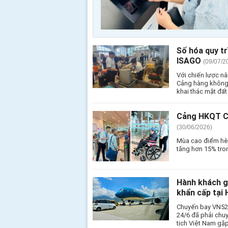
Số hóa quy t
ISAGO
(09/07/2
Với chiến lược nâ
Cảng hàng không 
khai thác mặt đấ
Cảng HKQT Cầ
(30/06/2026)
Mùa cao điểm hè
tăng hơn 15% tro
Hành khách g
khẩn cấp tại
Chuyến bay VN524
24/6 đã phải chu
tịch Việt Nam gặp