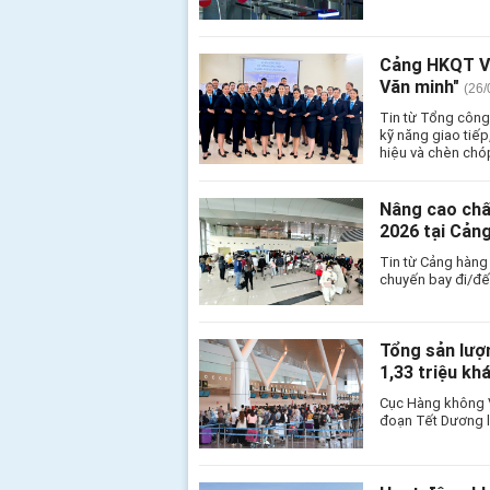
Cảng HKQT Vin
Văn minh"
(26/
Tin từ Tổng công
kỹ năng giao tiế
hiệu và chèn chó
Nâng cao chấ
2026 tại Cản
Tin từ Cảng hàng
chuyến bay đi/đế
Tổng sản lượn
1,33 triệu kh
Cục Hàng không Vi
đoạn Tết Dương l