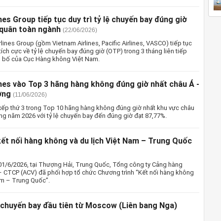
nes Group tiếp tục duy trì tỷ lệ chuyến bay đúng giờ
 quân toàn ngành
(22/06/2026)
rlines Group (gồm Vietnam Airlines, Pacific Airlines, VASCO) tiếp tục
tích cực về tỷ lệ chuyến bay đúng giờ (OTP) trong 3 tháng liên tiếp
g bố của Cục Hàng không Việt Nam.
nes vào Top 3 hãng hàng không đúng giờ nhất châu Á -
ương
(11/06/2026)
 xếp thứ 3 trong Top 10 hãng hàng không đúng giờ nhất khu vực châu
ng năm 2026 với tỷ lệ chuyến bay đến đúng giờ đạt 87,77%.
ết nối hàng không và du lịch Việt Nam – Trung Quốc
 01/6/2026, tại Thượng Hải, Trung Quốc, Tổng công ty Cảng hàng
 CTCP (ACV) đã phối hợp tổ chức Chương trình “Kết nối hàng không
am – Trung Quốc”.
chuyến bay đầu tiên từ Moscow (Liên bang Nga)