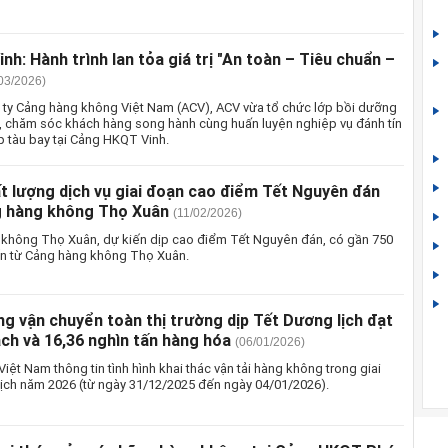
h: Hành trình lan tỏa giá trị "An toàn – Tiêu chuẩn –
03/2026)
 ty Cảng hàng không Việt Nam (ACV), ACV vừa tổ chức lớp bồi dưỡng
p, chăm sóc khách hàng song hành cùng huấn luyện nghiệp vụ đánh tín
p tàu bay tại Cảng HKQT Vinh.
t lượng dịch vụ giai đoạn cao điểm Tết Nguyên đán
g hàng không Thọ Xuân
(11/02/2026)
 không Thọ Xuân, dự kiến dịp cao điểm Tết Nguyên đán, có gần 750
n từ Cảng hàng không Thọ Xuân.
g vận chuyển toàn thị trường dịp Tết Dương lịch đạt
ách và 16,36 nghìn tấn hàng hóa
(06/01/2026)
ệt Nam thông tin tình hình khai thác vận tải hàng không trong giai
ịch năm 2026 (từ ngày 31/12/2025 đến ngày 04/01/2026).