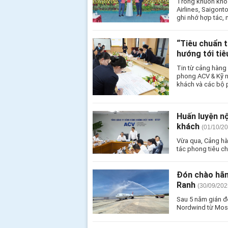
Trong khuôn khổ 
Airlines, Saigont
ghi nhớ hợp tác, m
“Tiêu chuẩn 
hướng tới ti
Tin từ cảng hàng
phong ACV & Kỹ n
khách và các bộ p
Huấn luyện nộ
khách
(01/10/2
Vừa qua, Cảng hà
tác phong tiêu c
Đón chào hãn
Ranh
(30/09/202
Sau 5 năm gián đ
Nordwind từ Mosc