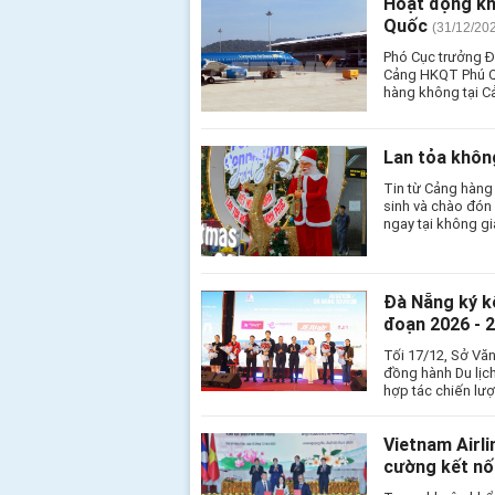
Hoạt động kh
Quốc
(31/12/20
Phó Cục trưởng Đ
Cảng HKQT Phú Qu
hàng không tại 
Lan tỏa khôn
Tin từ Cảng hàng
sinh và chào đó
ngay tại không gi
Đà Nẵng ký kế
đoạn 2026 - 
Tối 17/12, Sở Vă
đồng hành Du lịch
hợp tác chiến lượ
Vietnam Airli
cường kết nố