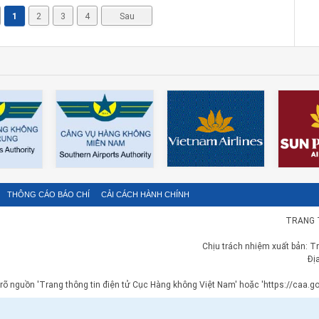
1
2
3
4
Sau
THÔNG CÁO BÁO CHÍ
CẢI CÁCH HÀNH CHÍNH
TRANG 
Chịu trách nhiệm xuất bản: T
Đị
 rõ nguồn 'Trang thông tin điện tử Cục Hàng không Việt Nam' hoặc 'https://caa.gov