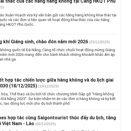
ai thác của các hãng hàng không tại Cảng HKQT Phú
25)
ào Xuân Hoạch vừa ký văn bản gửi các hãng hàng không khai thác tại
ốc và các đơn vị liên quan về hoạt động khai thác của các hãng
Cảng HKQT Phú Quốc.
g khí Giáng sinh, chào đón năm mới 2026
(25/12/2025)
 không quốc tế Đà Nẵng, Cảng tổ chức chuỗi hoạt động mừng Giáng
n năm mới 2026 mang đến cho hành khách những khoảnh khắc ấm áp
an nhà ga.
t hợp tác chiến lược giữa hàng không và du lịch giai
2030 (18/12/2025)
(19/12/2025)
n hóa, Thể thao và Du lịch tổ chức chương trình Gặp gỡ “Hàng không
 Đà Nẵng 2025”. Sự kiện nhằm tri ân các đơn vị hàng không và ký kết
c, tạo động lực mới cho du lịch thành phố.
nes hợp tác cùng Saigontourist thúc đẩy du lịch, tăng
i Việt Nam - Lào
(04/12/2025)