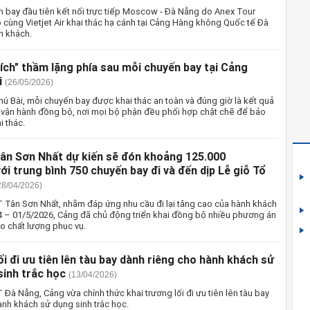
n bay đầu tiên kết nối trực tiếp Moscow - Đà Nẵng do Anex Tour
 cùng Vietjet Air khai thác hạ cánh tại Cảng Hàng không Quốc tế Đà
h khách.
ích" thầm lặng phía sau mỗi chuyến bay tại Cảng
i
(26/05/2026)
ú Bài, mỗi chuyến bay được khai thác an toàn và đúng giờ là kết quả
h vận hành đồng bộ, nơi mọi bộ phận đều phối hợp chặt chẽ để bảo
i thác.
n Sơn Nhất dự kiến sẽ đón khoảng 125.000
ới trung bình 750 chuyến bay đi và đến dịp Lễ giỗ Tổ
28/04/2026)
 Tân Sơn Nhất, nhằm đáp ứng nhu cầu đi lại tăng cao của hành khách
/4 – 01/5/2026, Cảng đã chủ động triển khai đồng bộ nhiều phương án
o chất lượng phục vụ.
ối đi ưu tiên lên tàu bay dành riêng cho hành khách sử
sinh trắc học
(13/04/2026)
Đà Nẵng, Cảng vừa chính thức khai trương lối đi ưu tiên lên tàu bay
ành khách sử dụng sinh trắc học.