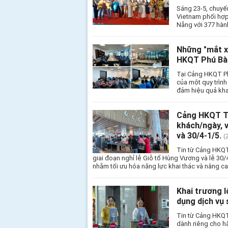
Sáng 23-5, chuyế
Vietnam phối hợp
Nẵng với 377 hàn
Những "mắt x
HKQT Phú Bà
Tại Cảng HKQT Ph
của một quy trìn
đảm hiệu quả kha
Cảng HKQT Tâ
khách/ngày, v
và 30/4-1/5.
(
Tin từ Cảng HKQT
giai đoạn nghỉ lễ Giỗ tổ Hùng Vương và lễ 30
nhằm tối ưu hóa năng lực khai thác và nâng ca
Khai trương l
dụng dịch vụ 
Tin từ Cảng HKQT 
dành riêng cho h