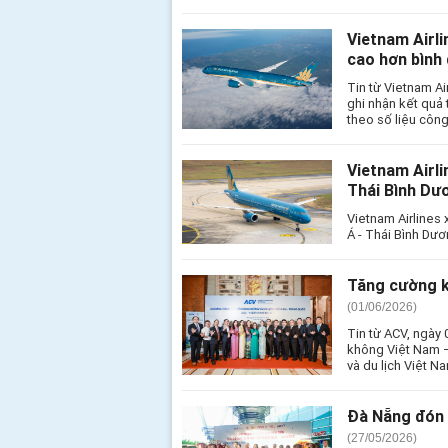
Vietnam Airli
cao hơn bình
Tin từ Vietnam Ai
ghi nhận kết quả 
theo số liệu côn
Vietnam Airli
Thái Bình D
Vietnam Airlines
Á - Thái Bình Dươ
Tăng cường k
(01/06/2026)
Tin từ ACV, ngày
không Việt Nam –
và du lịch Việt N
Đà Nẵng đón 
(27/05/2026)