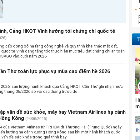
rình, Cảng HKQT Vinh hướng tới chứng chỉ quốc tế
026)
T
ng cấp đồng bộ hạ tầng công nghệ và quy trình khai thác mặt đất,
quốc tế Vinh đang tăng tốc thực hiện mục tiêu đạt chứng chỉ an toàn
t ISAGO vào cuối năm 2026.
n Thơ toàn lực phục vụ mùa cao điểm hè 2026
 2026, sản lượng hành khách qua Cảng HKQT Cần Thơ ghi nhận mức
ng tháng 06/2026 so với các tháng trước đó.
H
m
ặp vấn đề sức khỏe, máy bay Vietnam Airlines hạ cánh
 Hồng Kông
(24/06/2026)
 của Vietnam Airlines từ TP.HCM đi Thượng Hải (Trung Quốc) ngày
th
yển hướng hạ cánh xuống Hồng Kông sau khi một hành khách quốc
 vấn đề sức khỏe trong quá trình bay.