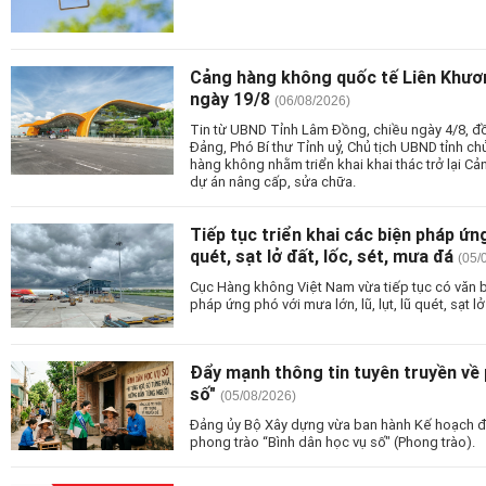
Cảng hàng không quốc tế Liên Khương
ngày 19/8
(06/08/2026)
Tin từ UBND Tỉnh Lâm Đồng, chiều ngày 4/8, 
Đảng, Phó Bí thư Tỉnh uỷ, Chủ tịch UBND tỉnh chủ
hàng không nhằm triển khai khai thác trở lại C
dự án nâng cấp, sửa chữa.
Tiếp tục triển khai các biện pháp ứng 
quét, sạt lở đất, lốc, sét, mưa đá
(05/
Cục Hàng không Việt Nam vừa tiếp tục có văn b
pháp ứng phó với mưa lớn, lũ, lụt, lũ quét, sạt lở
Đẩy mạnh thông tin tuyên truyền về 
số"
(05/08/2026)
Đảng ủy Bộ Xây dựng vừa ban hành Kế hoạch đẩ
phong trào “Bình dân học vụ số" (Phong trào).