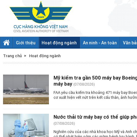
Giới thiệu
Hoạt động ngành
An ninh - An toàn
Văn bả
Trang chủ
Hoạt động ngành
Mỹ kiểm tra gần 500 máy bay Boein
máy bay
(07/08/2026)
FAA yêu cầu kiểm tra khoảng 471 máy bay Boei
cơ xuất hiện vết nứt trên kết cấu thân, ảnh hư
Nước thải từ máy bay có thể giúp ph
(07/08/2026)
Nghiên cứu của các nhà khoa học Mỹ và Anh cho
có thể phát hiện sớm các mầm bệnh lưu hành, 