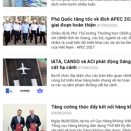
dịch sớm trước nhiều tuần.
Phú Quốc tăng tốc về đích APEC 20
giai đoạn hoàn thiện
(07/08/2026)
Chiều 02/8, Phó Thủ tướng Thường trực Chính 
với UBND tỉnh An Giang, các bộ, ngành và các đơ
nhằm rà soát tiến độ triển khai các dự án hạ tầ
của Việt Nam - APEC 2027.
IATA, CANSO và ACI phát động Sáng
cất hạ cánh
(07/08/2026)
Ba tổ chức đại diện cho các bên liên quan chí
công bố triển khai Sáng kiến chung về An toàn 
ra các vụ xâm phạm đường cất hạ cánh.
Tăng cường thúc đẩy kết nối hàng k
(06/08/2026)
Ngày 06/8/2026, tại trụ sở Cục Hàng không Vi
Tổng cục Hàng không dân dụng Thổ Nhĩ Kỳ đã tổ
ghi nhớ về hợp tác hàng không dân dụng, đánh