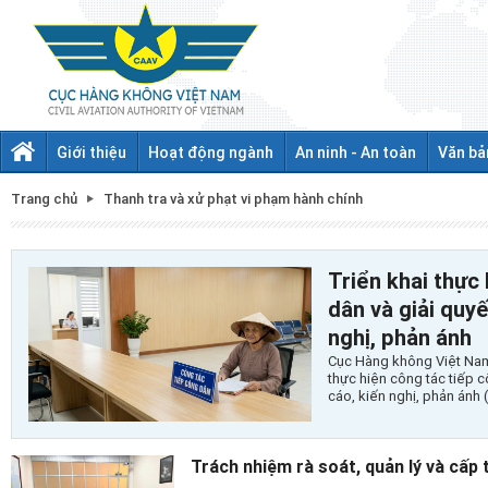
Giới thiệu
Hoạt động ngành
An ninh - An toàn
Văn bả
Trang chủ
Thanh tra và xử phạt vi phạm hành chính
Triển khai thực
dân và giải quyế
nghị, phản ánh
Cục Hàng không Việt Nam
thực hiện công tác tiếp c
cáo, kiến nghị, phản ánh 
Trách nhiệm rà soát, quản lý và cấp