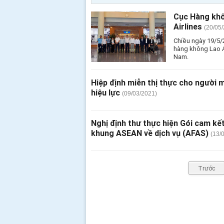
Cục Hàng khô
Airlines
(20/05
Chiều ngày 19/5/
hàng không Lao Ai
Nam.
Hiệp định miễn thị thực cho người
hiệu lực
(09/03/2021)
Nghị định thư thực hiện Gói cam kế
khung ASEAN về dịch vụ (AFAS)
(13/
Trước