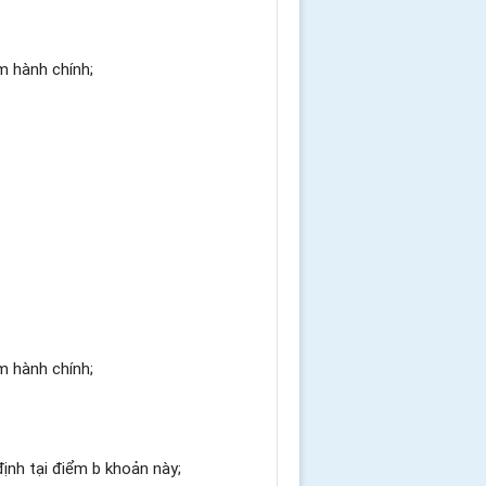
ạm hành chính
;
ạm hành chính
;
định tại điểm b khoản này;