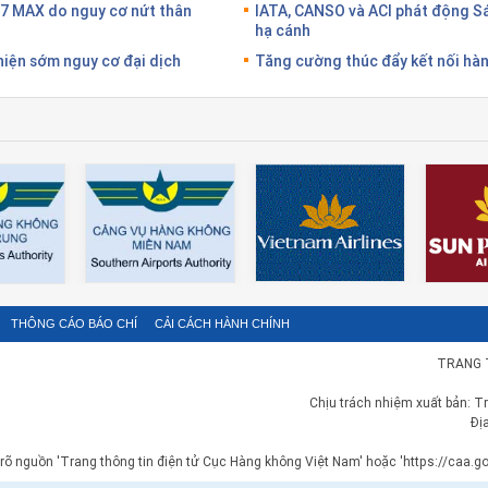
37 MAX do nguy cơ nứt thân
IATA, CANSO và ACI phát động S
hạ cánh
hiện sớm nguy cơ đại dịch
Tăng cường thúc đẩy kết nối hàn
THÔNG CÁO BÁO CHÍ
CẢI CÁCH HÀNH CHÍNH
TRANG 
Chịu trách nhiệm xuất bản: T
Đị
 rõ nguồn 'Trang thông tin điện tử Cục Hàng không Việt Nam' hoặc 'https://caa.gov