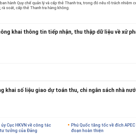
ban hành Quy chế quản lý và cấp thẻ Thanh tra, trong đó nêu rõ trách nhiệm
ý, rà soát, cấp thẻ Thanh tra hàng không.
ng khai thông tin tiếp nhận, thu thập dữ liệu về xử p
g khai số liệu giao dự toán thu, chi ngân sách nhà n
g ủy Cục HKVN về công tác
Phú Quốc tăng tốc về đích APEC 
g tư tưởng của Đảng
đoạn hoàn thiện