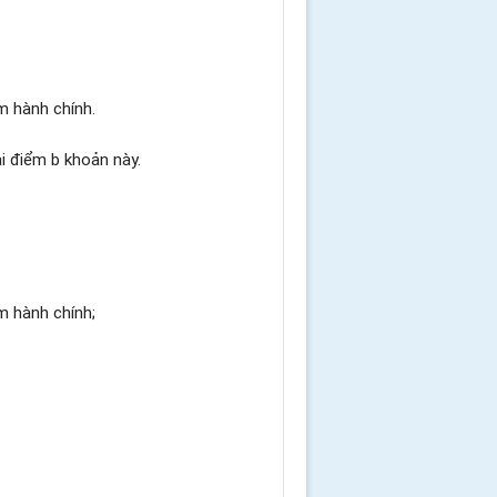
ạm hành chính
.
ại điểm b khoản này.
ạm hành chính
;