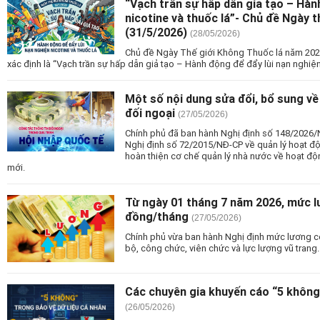
“Vạch trần sự hấp dẫn giả tạo – Hàn
nicotine và thuốc lá”- Chủ đề Ngày t
(31/5/2026)
(28/05/2026)
Chủ đề Ngày Thế giới Không Thuốc lá năm 202
xác định là “Vạch trần sự hấp dẫn giả tạo – Hành động để đẩy lùi nạn nghiện 
Một số nội dung sửa đổi, bổ sung về
đối ngoại
(27/05/2026)
Chính phủ đã ban hành Nghị định số 148/2026/
Nghị định số 72/2015/NĐ-CP về quản lý hoạt độ
hoàn thiện cơ chế quản lý nhà nước về hoạt động
mới.
Từ ngày 01 tháng 7 năm 2026, mức l
đồng/tháng
(27/05/2026)
Chính phủ vừa ban hành Nghị định mức lương cơ
bộ, công chức, viên chức và lực lượng vũ trang.
Các chuyên gia khuyến cáo “5 không”
(26/05/2026)