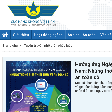
Giới thiệu
Hoạt động ngành
An ninh - An toàn
Văn bả
Trang chủ
Tuyên truyền phổ biến pháp luật
Hưởng ứng Ngày
Nam: Những thôn
an toàn số
Mỗi cá nhân cần chủ động
và gia đình bằng cách nâ
nhận diện các nguy cơ tr