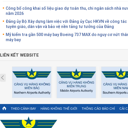
Công bố công khai số liệu giao dự toán thu, chi ngân sách nhà nư
năm 2026
Đảng ủy Bộ Xây dựng làm việc với Đảng ủy Cục HKVN về công tác
tuyên giáo, dân vận và bảo vệ nền tảng tư tưởng của Đảng
Mỹ kiểm tra gần 500 máy bay Boeing 737 MAX do nguy cơ nứt thâ
máy bay
LIÊN KẾT WEBSITE
Prev
THEO CÁNH BAY
HÀNG KHÔNG THẾ GIỚI
THÔNG CÁO BÁO CHÍ
CẢI 