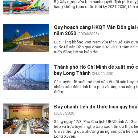
Bộ Xây dựng vừa ban hành quyết định phê duyệ
hàng không toàn quốc thời kỳ 2021-2030, tầm 
Quy hoạch cảng HKQT Vân Đồn giai 
năm 2050
(29/04/2026)
Cục Hàng không Việt Nam vừa trình Bộ Xây dự
quốc tế Vân Đồn giai đoạn 2021-2030, tầm nhìn
triển đồng bộ và hiện đại.
Thành phố Hồ Chí Minh đề xuất mở cá
bay Long Thành
(24/04/2026)
Các tuyến đề xuất mở mới sẽ kết nối sân bay 
nhằm bảo đảm tính bao phủ và tăng khả năng kế
điểm.
Đẩy nhanh tiến độ thực hiện quy ho
(18/03/2026)
Sáng ngày 17/3, Phó Chủ tịch UBND tỉnh An Gia
tiếp và trực tuyến nghe báo cáo tiến độ thực 
Giá và thông qua phương án nghiên cứu tiền khả
Long Xuyên.