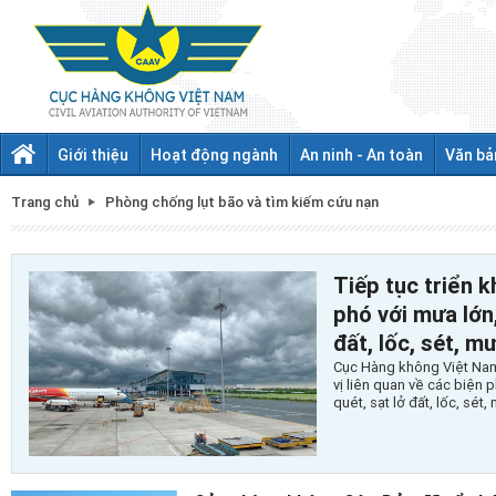
Giới thiệu
Hoạt động ngành
An ninh - An toàn
Văn bả
Trang chủ
Phòng chống lụt bão và tìm kiếm cứu nạn
Tiếp tục triển 
phó với mưa lớn, 
đất, lốc, sét, m
Cục Hàng không Việt Nam 
vị liên quan về các biện p
quét, sạt lở đất, lốc, sét,