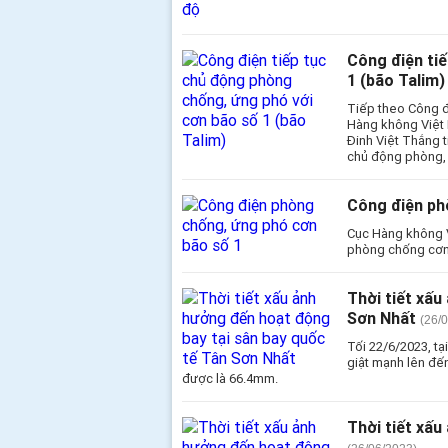
Công điện ti
1 (bão Talim)
Tiếp theo Công đ
Hàng không Việt 
Đinh Việt Thắng t
chủ động phòng, 
Công điện ph
Cục Hàng không V
phòng chống cơn
Thời tiết xấu
Sơn Nhất
(26/
Tối 22/6/2023, t
giật mạnh lên đế
được là 66.4mm.
Thời tiết xấu