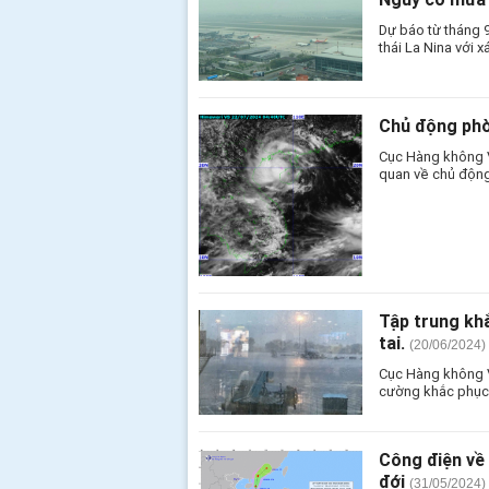
Dự báo từ tháng 
thái La Nina với x
Chủ động phò
Cục Hàng không V
quan về chủ độn
Tập trung kh
tai.
(20/06/2024)
Cục Hàng không V
cường khắc phục 
Công điện về
đới
(31/05/2024)