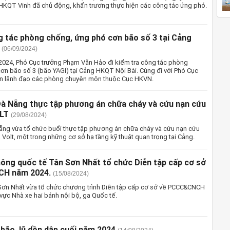
HKQT Vinh đã chủ động, khẩn trương thực hiện các công tác ứng phó.
g tác phòng chống, ứng phó cơn bão số 3 tại Cảng
(06/09/2024)
2024, Phó Cục trưởng Phạm Văn Hảo đi kiểm tra công tác phòng
ơn bão số 3 (bão YAGI) tại Cảng HKQT Nội Bài. Cùng đi với Phó Cục
ện lãnh đạo các phòng chuyên môn thuộc Cục HKVN.
 Nẵng thực tập phương án chữa cháy và cứu nạn cứu
OLT
(29/08/2024)
g vừa tổ chức buổi thực tập phương án chữa cháy và cứu nạn cứu
 Volt, một trong những cơ sở hạ tầng kỹ thuật quan trọng tại Cảng.
ông quốc tế Tân Sơn Nhất tổ chức Diễn tập cấp cơ sở
H năm 2024.
(15/08/2024)
ơn Nhất vừa tổ chức chương trình Diễn tập cấp cơ sở về PCCC&CNCH
vực Nhà xe hai bánh nội bộ, ga Quốc tế.
bão, lũ dồn dập cuối năm 2024