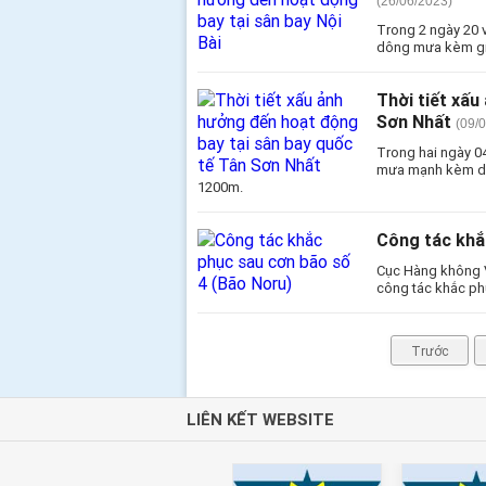
(26/06/2023)
Trong 2 ngày 20 v
dông mưa kèm g
Thời tiết xấu
Sơn Nhất
(09/
Trong hai ngày 04
mưa mạnh kèm dô
1200m.
Công tác khắ
Cục Hàng không V
công tác khắc ph
Trước
LIÊN KẾT WEBSITE