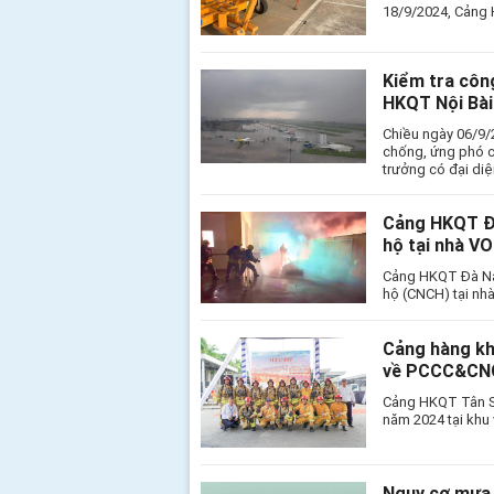
18/9/2024, Cảng 
Kiểm tra côn
HKQT Nội Bài
Chiều ngày 06/9/
chống, ứng phó c
trưởng có đại di
Cảng HKQT Đà
hộ tại nhà V
Cảng HKQT Đà Nẵn
hộ (CNCH) tại nhà
Cảng hàng kh
về PCCC&CNC
Cảng HKQT Tân S
năm 2024 tại khu 
Nguy cơ mưa 