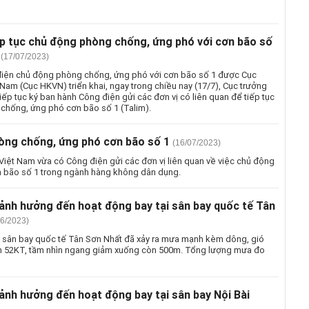
ếp tục chủ động phòng chống, ứng phó với cơn bão số
(17/07/2023)
iện chủ động phòng chống, ứng phó với cơn bão số 1 được Cục
Nam (Cục HKVN) triển khai, ngay trong chiều nay (17/7), Cục trưởng
iếp tục ký ban hành Công điện gửi các đơn vị có liên quan để tiếp tục
chống, ứng phó cơn bão số 1 (Talim).
òng chống, ứng phó cơn bão số 1
(16/07/2023)
iệt Nam vừa có Công điện gửi các đơn vị liên quan về việc chủ động
 bão số 1 trong ngành hàng không dân dụng.
 ảnh hưởng đến hoạt động bay tại sân bay quốc tế Tân
06/2023)
ại sân bay quốc tế Tân Sơn Nhất đã xảy ra mưa mạnh kèm dông, gió
n 52KT, tầm nhìn ngang giảm xuống còn 500m. Tổng lượng mưa đo
 ảnh hưởng đến hoạt động bay tại sân bay Nội Bài