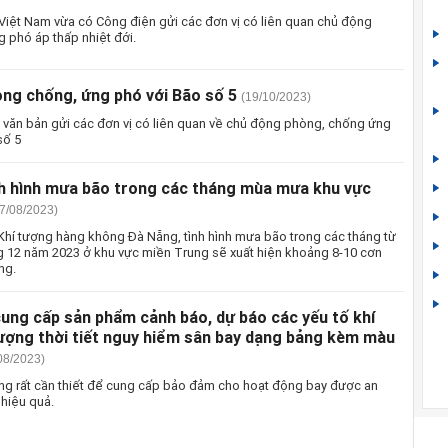
iệt Nam vừa có Công điện gửi các đơn vị có liên quan chủ động
phó áp thấp nhiệt đới.
ng chống, ứng phó với Bão số 5
(19/10/2023)
văn bản gửi các đơn vị có liên quan về chủ động phòng, chống ứng
số 5
nh hình mưa bão trong các tháng mùa mưa khu vực
7/08/2023)
hí tượng hàng không Đà Nẵng, tình hình mưa bão trong các tháng từ
g 12 năm 2023 ở khu vực miền Trung sẽ xuất hiện khoảng 8-10 cơn
ng.
ung cấp sản phẩm cảnh báo, dự báo các yếu tố khí
tượng thời tiết nguy hiểm sân bay dạng bảng kèm màu
08/2023)
ợng rất cần thiết để cung cấp bảo đảm cho hoạt động bay được an
 hiệu quả.