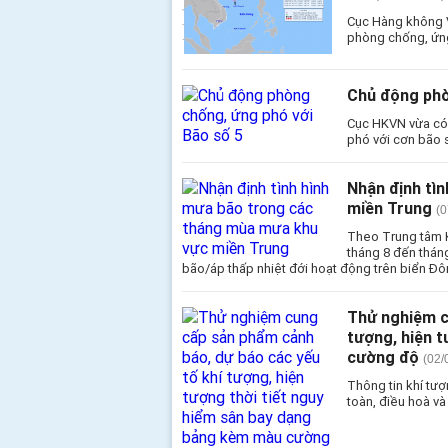
Cục Hàng không V
phòng chống, ứng 
Chủ động phò
Cục HKVN vừa có 
phó với cơn bão 
Nhận định tì
miền Trung
(0
Theo Trung tâm K
tháng 8 đến thán
bão/áp thấp nhiệt đới hoạt động trên biển Đô
Thử nghiệm c
tượng, hiện 
cường độ
(02/
Thông tin khí tư
toàn, điều hoà và