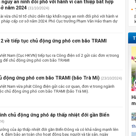
 nguy an ninh đối phó với hành vi can thiệp bất hợp
sở năm 2024
(31/10/2024)
 vừa chủ trì tổ chức diễn tập khẩn nguy an ninh đối phó với hành vi
p pháp cấp cơ sở năm 2024. Phó Cục trưởng Phạm Văn Hảo tham dự
T
 2 về tiếp tục chủ động ứng phó cơn bão TRAMI
iệt Nam (Cục HKVN) tiếp tục ra Công điện số 2 gửi các đơn vị trong
g để chủ động ứng phó cơn bão TRAMI
ủ động ứng phó cơn bão TRAMI (bão Trà Mi)
(23/10/2024)
iệt Nam vừa phát Công điện gửi các cơ quan, đơn vị trong ngành
ệc chủ động ứng phó cơn bão TRAMI (bão Trà Mi).
H
m
nh chủ động ứng phó áp thấp nhiệt đới gần Biển
24)
th
ưởng của áp thấp nhiệt đới gần Biển Đông và có khả năng mạnh lên
4, đảm bảo an toàn cho hoạt động bay, người và tài sản, ngày