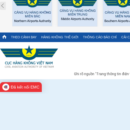
Prev
THEO CÁNH BAY
HÀNG KHÔNG THẾ GIỚI
THÔNG CÁO BÁO CHÍ
CẢI 
Ghi rõ nguồn 'Trang thông tin điện
Đã kết nối EMC