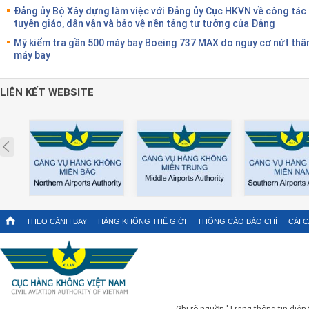
Đảng ủy Bộ Xây dựng làm việc với Đảng ủy Cục HKVN về công tác
tuyên giáo, dân vận và bảo vệ nền tảng tư tưởng của Đảng
Mỹ kiểm tra gần 500 máy bay Boeing 737 MAX do nguy cơ nứt thâ
máy bay
LIÊN KẾT WEBSITE
Prev
THEO CÁNH BAY
HÀNG KHÔNG THẾ GIỚI
THÔNG CÁO BÁO CHÍ
CẢI 
Ghi rõ nguồn 'Trang thông tin điện