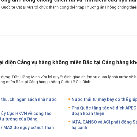
Quốc tế Cát Bi vừa tổ chức thành công diễn tập Phương án Phòng chống thiên
ại diện Cảng vụ hàng không miền Bắc tại Cảng hàng kh
 dựng Trần Hồng Minh vừa ký quyết định giao nhiệm vụ quản lý nhà nước về h
ng miền Bắc tại Cảng hàng không Quốc tế Gia Bình.
 thu, chi ngân sách nhà nước
Nước thải từ máy bay có thể giúp
Phú Quốc tăng tốc về đích APEC 
g ủy Cục HKVN về công tác
đoạn hoàn thiện
g tư tưởng của Đảng
IATA, CANSO và ACI phát động S
37 MAX do nguy cơ nứt thân
hạ cánh