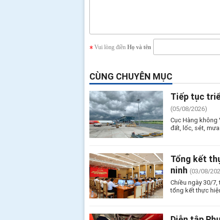
Vui lòng điền
Họ và tên
CÙNG CHUYÊN MỤC
Tiếp tục tri
(05/08/2026)
Cục Hàng không Vi
đất, lốc, sét, mưa
Tổng kết th
ninh
(03/08/20
Chiều ngày 30/7, 
tổng kết thực hi
Diễn tập Ph