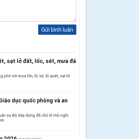
Gửi bình luận
ét, sạt lở đất, lốc, sét, mưa đá
hó với mưa lớn, lũ, lụt, lũ quét, sạt lở
 Giáo dục quốc phòng và an
uân sự Bộ Xây dựng đã chủ trì Hội nghị
nh.
ăm 2026