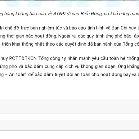
ng hàng không báo cáo về ATNĐ đi vào Biển Đông, có khả năng mạnh
trì chế độ trực ban nghiêm túc và báo cáo tình hình về Ban Chỉ huy t
g thời gian bão hoạt động. Ngoài ra, các quy trình ứng phó bão, á
triển khai thống nhất theo các quyết định đã ban hành của Tổng cô
ỉ huy PCTT&TKCN Tổng công ty, nhấn mạnh yêu cầu toàn hệ thống 
 ứng phó và bảo đảm cung cấp dịch vụ không gián đoạn. Ông khẳng 
g – An toàn” để bảo đảm tuyệt đối an toàn cho hoạt động bay và 