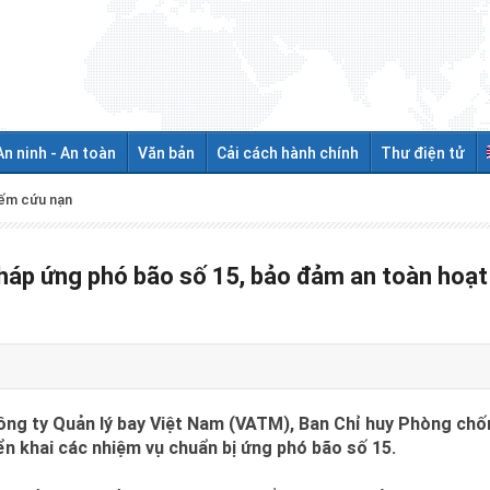
An ninh - An toàn
Văn bản
Cải cách hành chính
Thư điện tử
iếm cứu nạn
pháp ứng phó bão số 15, bảo đảm an toàn hoạt
công ty Quản lý bay Việt Nam (VATM), Ban Chỉ huy Phòng chố
n khai các nhiệm vụ chuẩn bị ứng phó bão số 15.