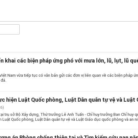
ển khai các biện pháp ứng phó với mưa lớn, lũ, lụt, lũ qu
ệt Nam vừa tiếp tục có văn bản gửi các đơn vị liên quan về các biện pháp ứng p
 đá.
ực hiện Luật Quốc phòng, Luật Dân quân tự vệ và Luật
26)
tại trụ sở Bộ Xây dựng, Thứ trưởng Lê Anh Tuấn - Chỉ huy trưởng Ban Chỉ huy q
ện Luật Quốc phòng, Luật Dân quân tự vệ và Luật Giáo dục quốc phòng và an ni
ương án Phòng chống thiên tai và Tìm kiếm cứu nạn n