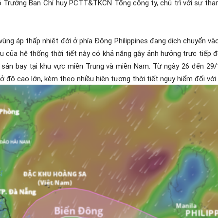
Trưởng Ban Chỉ huy PCTT&TKCN Tổng công ty, chủ trì với sự tham 
vùng áp thấp nhiệt đới ở phía Đông Philippines đang dịch chuyển 
u của hệ thống thời tiết này có khả năng gây ảnh hưởng trực tiếp 
sân bay tại khu vực miền Trung và miền Nam. Từ ngày 26 đến 29/1
 độ cao lớn, kèm theo nhiều hiện tượng thời tiết nguy hiểm đối với