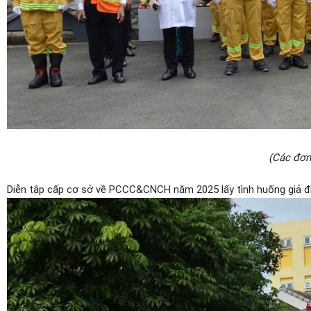
(Các đơn 
Diễn tập cấp cơ sở về PCCC&CNCH năm 2025 lấy tình huống giả địn