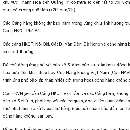
khu vực Thanh Hóa đến Quảng Trị có mưa to đến rất to với lư
mưa có cường suất lớn (>200mm/3h).
Các Cảng hàng không dự báo nằm trong vùng chịu ảnh hưởng trự
Cảng HKQT Phú Bài.
Các cảng HKQT: Nội Bài, Cát Bi, Vân Đồn, Đà Nẵng và cảng hàng k
biến bất thường.
Để chủ động ứng phó với bão số 5, đảm bảo an toàn hoạt động ba
tiêu cực đến khai thác bay, Cục Hàng không Việt Nam (Cục HKVN
trình ứng phó bão, áp thấp nhiệt đới trong hoạt động hàng không 
Cục HKVN yêu cầu Cảng HKQT Vân Đồn và các Cảng hàng không t
bão số 5 chủ trì, phối hợp với các cơ quan, đơn vị liên quan kiểm t
thời phát hiện và xử lý các hư hỏng (nếu có) nhằm bảo đảm an to
cảng hàng không, sân bay.
Đồng thời triển khai phương án phòng chống mưa, bão, các biện 