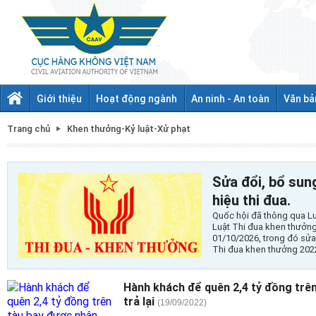
Giới thiệu
Hoạt động ngành
An ninh - An toàn
Văn bả
Trang chủ
Khen thưởng-Kỷ luật-Xử phạt
Sửa đổi, bổ sun
hiệu thi đua.
Quốc hội đã thông qua Lu
Luật Thi đua khen thưởng,
01/10/2026, trong đó sửa 
Thi đua khen thưởng 2022
Hành khách để quên 2,4 tỷ đồng trê
trả lại
(19/09/2022)