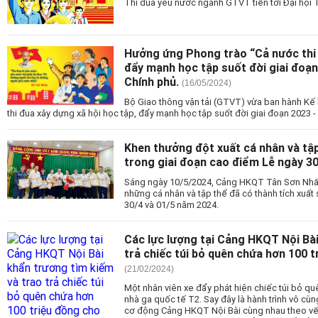
Thi đua yêu nước ngành GTVT tiến tới Đại hội T
Hưởng ứng Phong trào “Cả nước thi 
đẩy mạnh học tập suốt đời giai đoạ
Chính phủ.
(16/05/2024)
Bộ Giao thông vận tải (GTVT) vừa ban hành K
thi đua xây dựng xã hội học tập, đẩy mạnh học tập suốt đời giai đoạn 2023 
Khen thưởng đột xuất cá nhân và tập
trong giai đoạn cao điểm Lễ ngày 30
Sáng ngày 10/5/2024, Cảng HKQT Tân Sơn Nhất
những cá nhân và tập thể đã có thành tích xuất
30/4 và 01/5 năm 2024.
Các lực lượng tại Cảng HKQT Nội Bài
trả chiếc túi bỏ quên chứa hơn 100 
(21/02/2024)
Một nhân viên xe đẩy phát hiện chiếc túi bỏ qu
nhà ga quốc tế T2. Say đây là hành trình vô cù
cơ động Cảng HKQT Nội Bài cùng nhau theo vết 