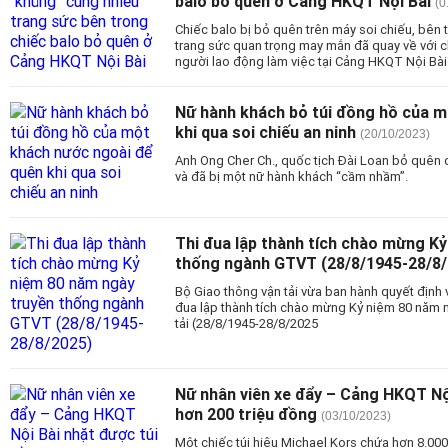
balo bỏ quên ở Cảng HKQT Nội Bài
(0
Chiếc balo bị bỏ quên trên máy soi chiếu, bên 
trang sức quan trọng may mắn đã quay về với c
người lao động làm việc tại Cảng HKQT Nội Bài
Nữ hành khách bỏ túi đồng hồ của 
khi qua soi chiếu an ninh
(20/10/2023)
Anh Ong Cher Ch., quốc tịch Đài Loan bỏ quên 
và đã bị một nữ hành khách “cầm nhầm”.
Thi đua lập thành tích chào mừng K
thống ngành GTVT (28/8/1945-28/8/
Bộ Giao thông vận tải vừa ban hành quyết định v
đua lập thành tích chào mừng Kỷ niệm 80 năm 
tải (28/8/1945-28/8/2025
Nữ nhân viên xe đẩy – Cảng HKQT Nội 
hơn 200 triệu đồng
(03/10/2023)
Một chiếc túi hiệu Michael Kors chứa hơn 8.00