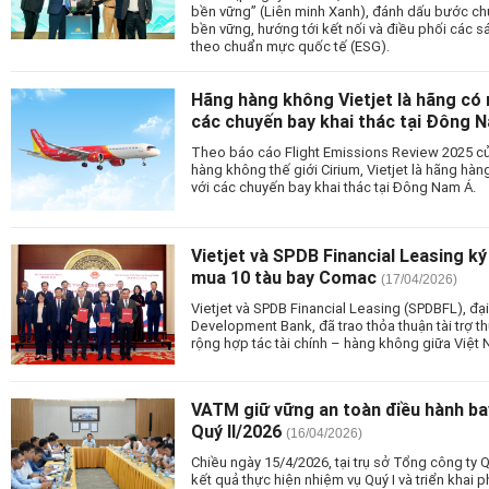
bền vững” (Liên minh Xanh), đánh dấu bước chu
bền vững, hướng tới kết nối và điều phối các sá
theo chuẩn mực quốc tế (ESG).
Hãng hàng không Vietjet là hãng có 
các chuyến bay khai thác tại Đông 
Theo báo cáo Flight Emissions Review 2025 củ
hàng không thế giới Cirium, Vietjet là hãng hà
với các chuyến bay khai thác tại Đông Nam Á.
Vietjet và SPDB Financial Leasing ký
mua 10 tàu bay Comac
(17/04/2026)
Vietjet và SPDB Financial Leasing (SPDBFL), đ
Development Bank, đã trao thỏa thuận tài trợ 
rộng hợp tác tài chính – hàng không giữa Việt
VATM giữ vững an toàn điều hành bay
Quý II/2026
(16/04/2026)
Chiều ngày 15/4/2026, tại trụ sở Tổng công ty 
kết quả thực hiện nhiệm vụ Quý I và triển khai