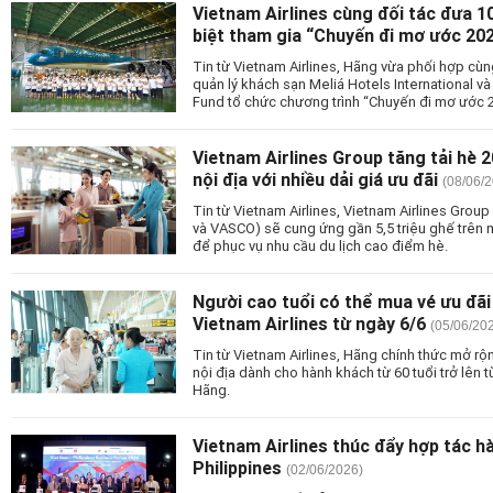
Vietnam Airlines cùng đối tác đưa 
biệt tham gia “Chuyến đi mơ ước 20
Tin từ Vietnam Airlines, Hãng vừa phối hợp 
quản lý khách sạn Meliá Hotels International v
Fund tổ chức chương trình “Chuyến đi mơ ước 
Vietnam Airlines Group tăng tải hè 2
nội địa với nhiều dải giá ưu đãi
(08/06/
Tin từ Vietnam Airlines, Vietnam Airlines Group 
và VASCO) sẽ cung ứng gần 5,5 triệu ghế trên 
để phục vụ nhu cầu du lịch cao điểm hè.
Người cao tuổi có thể mua vé ưu đãi
Vietnam Airlines từ ngày 6/6
(05/06/20
Tin từ Vietnam Airlines, Hãng chính thức mở rộ
nội địa dành cho hành khách từ 60 tuổi trở lên
Hãng.
Vietnam Airlines thúc đẩy hợp tác hà
Philippines
(02/06/2026)