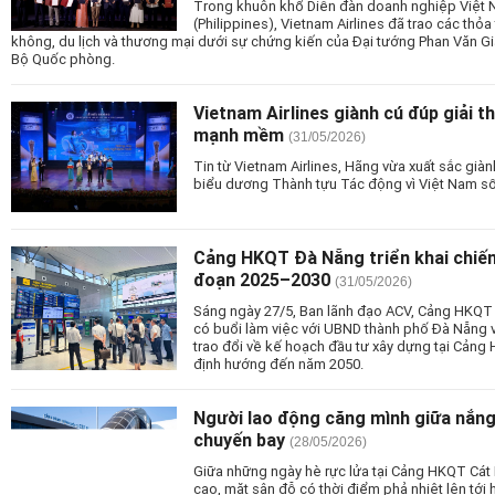
Trong khuôn khổ Diễn đàn doanh nghiệp Việt Na
(Philippines), Vietnam Airlines đã trao các thỏa
không, du lịch và thương mại dưới sự chứng kiến của Đại tướng Phan Văn Gi
Bộ Quốc phòng.
Vietnam Airlines giành cú đúp giải 
mạnh mềm
(31/05/2026)
Tin từ Vietnam Airlines, Hãng vừa xuất sắc giàn
biểu dương Thành tựu Tác động vì Việt Nam số
Cảng HKQT Đà Nẵng triển khai chiến 
đoạn 2025–2030
(31/05/2026)
Sáng ngày 27/5, Ban lãnh đạo ACV, Cảng HKQT 
có buổi làm việc với UBND thành phố Đà Nẵng v
trao đổi về kế hoạch đầu tư xây dựng tại Cản
định hướng đến năm 2050.
Người lao động căng mình giữa nắng
chuyến bay
(28/05/2026)
Giữa những ngày hè rực lửa tại Cảng HKQT Cát Bi,
cao, mặt sân đỗ có thời điểm phả nhiệt lên tới 