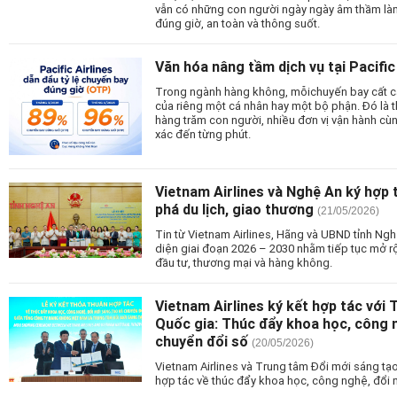
vẫn có những con người ngày ngày âm thầm là
đúng giờ, an toàn và thông suốt.
Văn hóa nâng tầm dịch vụ tại Pacific 
Trong ngành hàng không, mỗichuyến bay cất cá
của riêng một cá nhân hay một bộ phận. Đó là 
hàng trăm con người, nhiều đơn vị vận hành cùn
xác đến từng phút.
Vietnam Airlines và Nghệ An ký hợp 
phá du lịch, giao thương
(21/05/2026)
Tin từ Vietnam Airlines, Hãng và UBND tỉnh Ng
diện giai đoạn 2026 – 2030 nhằm tiếp tục mở rộn
đầu tư, thương mại và hàng không.
Vietnam Airlines ký kết hợp tác với
Quốc gia: Thúc đẩy khoa học, công n
chuyển đổi số
(20/05/2026)
Vietnam Airlines và Trung tâm Đổi mới sáng tạ
hợp tác về thúc đẩy khoa học, công nghệ, đổi 