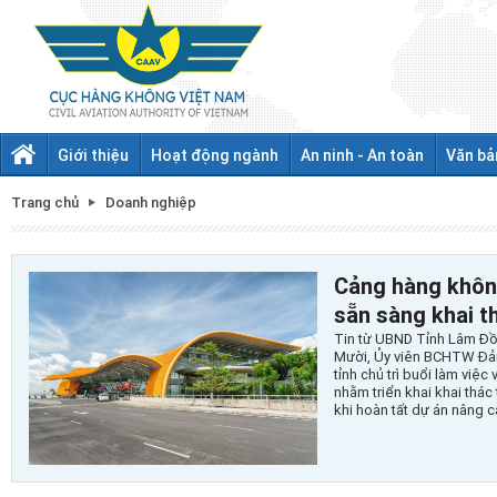
Giới thiệu
Hoạt động ngành
An ninh - An toàn
Văn bả
Trang chủ
Doanh nghiệp
Cảng hàng khôn
sẵn sàng khai th
Tin từ UBND Tỉnh Lâm Đồ
Mười, Ủy viên BCHTW Đảng
tỉnh chủ trì buổi làm việ
nhằm triển khai khai thá
khi hoàn tất dự án nâng c