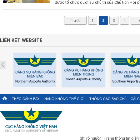
được tổ chức dưới sự chủ trì của Chủ tịch Hội 
Trước
1
2
3
4
LIÊN KẾT WEBSITE
Prev
THEO CÁNH BAY
HÀNG KHÔNG THẾ GIỚI
THÔNG CÁO BÁO CHÍ
CẢI 
Ghi rõ nguồn 'Trang thông tin điện