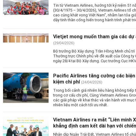
Tin từ Vietnam Airlines, hướng tới kỷ niệm 51
(30/4/1975 – 30/4/2026), Vietnam Airlines tổ c
cao cùng khát vọng Việt Nam”, nhằm lan tỏa giá 
dậy tinh thần cống hiến trong hành trình phát tr
Vietjet mong muốn tham gia các dự
(29/04/2026)
Bộ trưởng Bộ Xây dựng Trần Hồng Minh chủ trì c
Thường trực Chính phủ về đề xuất của Công ty
ngày 28/4 tại Bộ Xây dựng. Cục trưởng Cục HK
Pacific Airlines tăng cường các biện 
kiệm chi phí
(24/04/2026)
Trong bối cảnh giá nhiên liệu hàng không tiếp 
trong cơ cấu chi phí, Cùng Vietnam Airlines Grou
các giải pháp về khai thác và vận hành với mục 
nhiên liệu một cách tối ưu nhất.
Vietnam Airlines ra mắt “Liên minh 
khẳng định cam kết dài hạn với chiế
Nhân dịp Ngày Trái Đất, Vietnam Airlines tổ chứ