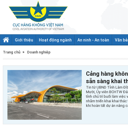
Giới thiệu
Hoạt động ngành
An ninh - An toàn
Văn bả
Trang chủ
Doanh nghiệp
Cảng hàng khôn
sẵn sàng khai th
Tin từ UBND Tỉnh Lâm Đồ
Mười, Ủy viên BCHTW Đảng
tỉnh chủ trì buổi làm việ
nhằm triển khai khai thá
khi hoàn tất dự án nâng c