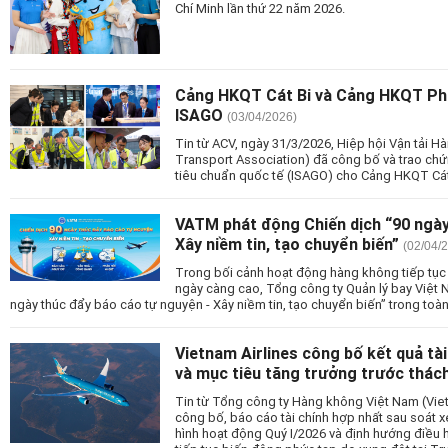
Chí Minh lần thứ 22 năm 2026.
Cảng HKQT Cát Bi và Cảng HKQT Phú
ISAGO
(03/04/2026)
Tin từ ACV, ngày 31/3/2026, Hiệp hội Vận tải Hà
Transport Association) đã công bố và trao chứ
tiêu chuẩn quốc tế (ISAGO) cho Cảng HKQT Cát
VATM phát động Chiến dịch “90 ngày
Xây niềm tin, tạo chuyển biến”
(02/04/
Trong bối cảnh hoạt động hàng không tiếp tục
ngày càng cao, Tổng công ty Quản lý bay Việt 
ngày thúc đẩy báo cáo tự nguyện - Xây niềm tin, tạo chuyển biến” trong toà
Vietnam Airlines công bố kết quả tài
và mục tiêu tăng trưởng trước thá
Tin từ Tổng công ty Hàng không Việt Nam (Vie
công bố, báo cáo tài chính hợp nhất sau soát x
hình hoạt động Quý I/2026 và định hướng điều h