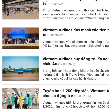
tế
(17/03/2026)
Tin từ Vietnam Airlines, trong thời gian tới, Hã
sân bay quốc tế nhằm nâng cao chất lượng dịch 
bước hiện thực hóa mục tiêu trở thành hãng hà
Vietnam Airlines đẩy mạnh xúc tiến 
Âu
(16/03/2026)
Vietnam Airlines vừa tổ chức sự kiện công bố
(Hà Lan) tại sân bay Amsterdam Schiphol từ ng
Vietnam Airlines huy động tối đa ng
châu Âu
(12/03/2026)
Trong bối cảnh hoạt động khai thác các chuyế
hưởng từ tình hình Trung Đông, Vietnam Airlines
phục vụ nhu cầu đi lại của hành khách.
Tuyển hơn 1.200 tiếp viên, Vietnam A
cho lao động trẻ
(06/03/2026)
Vietnam Airlines triển khai chương trình tuyển
3/2026, nằm trong kế hoạch tuyển hơn 1.200 tiế