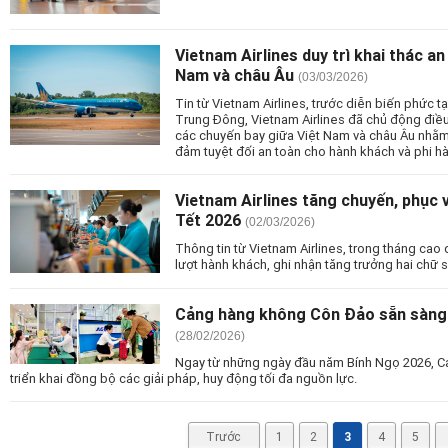
Vietnam Airlines duy trì khai thác a
Nam và châu Âu
(03/03/2026)
Tin từ Vietnam Airlines, trước diễn biến phức tạ
Trung Đông, Vietnam Airlines đã chủ động điều
các chuyến bay giữa Việt Nam và châu Âu nhằm 
đảm tuyệt đối an toàn cho hành khách và phi h
Vietnam Airlines tăng chuyến, phục v
Tết 2026
(02/03/2026)
Thông tin từ Vietnam Airlines, trong tháng cao 
lượt hành khách, ghi nhận tăng trưởng hai chữ 
Cảng hàng không Côn Đảo sẵn sàng
(28/02/2026)
Ngay từ những ngày đầu năm Bính Ngọ 2026, 
triển khai đồng bộ các giải pháp, huy động tối đa nguồn lực.
Trước
1
2
3
4
5