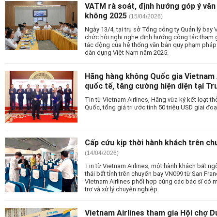
VATM rà soát, định hướng góp ý văn 
không 2025
(15/04/2026)
Ngày 13/4, tại trụ sở Tổng công ty Quản lý bay
chức hội nghị nghe định hướng công tác tham g
tác động của hệ thống văn bản quy phạm pháp l
dân dụng Việt Nam năm 2025.
Hãng hàng không Quốc gia Vietnam 
quốc tế, tăng cường hiện diện tại T
Tin từ Vietnam Airlines, Hãng vừa ký kết loạt t
Quốc, tổng giá trị ước tính 50 triệu USD giai đ
Cấp cứu kịp thời hành khách trên ch
(14/04/2026)
Tin từ Vietnam Airlines, một hành khách bất ng
thái bất tỉnh trên chuyến bay VN099 từ San Fr
Vietnam Airlines phối hợp cùng các bác sĩ có m
trợ và xử lý chuyên nghiệp.
Vietnam Airlines tham gia Hội chợ D