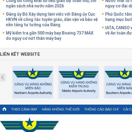
Công bố công khai số liệu giao dự toán thu, chi
Nước thải từ 
ngân sách nhà nước năm 2026
nguy cơ đại d
Đảng ủy Bộ Xây dựng làm việc với Đảng ủy Cục
Phú Quốc tăng
HKVN về công tác tuyên giáo, dân vận và bảo vệ
hạng mục bước
nền tảng tư tưởng của Đảng
IATA, CANSO v
Mỹ kiểm tra gần 500 máy bay Boeing 737 MAX
về An toàn đư
do nguy cơ nứt thân máy bay
LIÊN KẾT WEBSITE
Prev
THEO CÁNH BAY
HÀNG KHÔNG THẾ GIỚI
THÔNG CÁO BÁO CHÍ
CẢI 