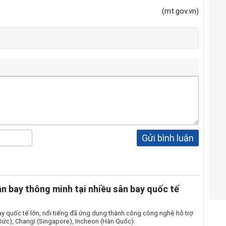
(mt.gov.vn)
Gửi bình luận
n bay thông minh tại nhiều sân bay quốc tế
ay quốc tế lớn, nổi tiếng đã ứng dụng thành công công nghệ hỗ trợ
Đức), Changi (Singapore), Incheon (Hàn Quốc).