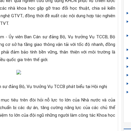
ác kết quả nghiên cứu ứng dụng KHCN phục vụ chiến lược
các nhà khoa học gặp gỡ trao đổi học thuật, chia sẻ kiến
g nghệ GTVT; đồng thời đề xuất các nội dung hợp tác nghiên
GTVT.
Lâm - Ủy viên Ban Cán sự đảng Bộ, Vụ trưởng Vụ TCCB, Bộ
g cơ sở hạ tầng giao thông vận tải với tốc độ nhanh, đồng
i phải đảm bảo tính bền vững, thân thiện với môi trường là
u quốc gia trên thế giới.
 sự đảng Bộ, Vụ trưởng Vụ TCCB phát biểu tại Hội nghị
ục tiêu trên đòi hỏi nỗ lực to lớn của Nhà nước và của
huẩn bị các dự án, tăng cường năng lực của các chủ thể
nhiệm to lớn của đội ngũ những người làm công tác Khoa học