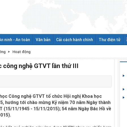
An ninh - An toàn
Văn bản
Cải cách hành chính
Thư điện tử
ường
Hoạt động
c công nghệ GTVT lần thứ III
i học Công nghệ GTVT tổ chức Hội nghị Khoa học
15, hướng tới chào mừng Kỷ niệm 70 năm Ngày thành
 (15/11/1945 - 15/11/2015); 54 năm Ngày Bác Hồ về
015).