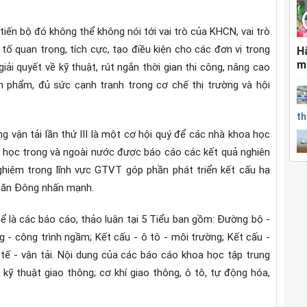
ến bộ đó không thể không nói tới vai trò của KHCN, vai trò
ố quan trọng, tích cực, tạo điều kiện cho các đơn vị trong
H
m
ải quyết về kỹ thuật, rút ngắn thời gian thi công, nâng cao
ản phẩm, đủ sức cạnh tranh trong cơ chế thị trường và hội
th
 vận tải lần thứ III là một cơ hội quý‎ để các nhà khoa học
 học trong và ngoài nước được báo cáo các kết quả nghiên
nghiệm trong lĩnh vực GTVT góp phần phát triển kết cấu hạ
Văn Đông nhấn mạnh.
hể là các báo cáo, thảo luận tại 5 Tiểu ban gồm: Đường bộ -
g - công trình ngầm; Kết cấu - ô tô - môi trường; Kết cấu -
 tế - vận tải. Nội dung của các báo cáo khoa học tập trung
 kỹ thuật giao thông; cơ khí giao thông, ô tô, tự động hóa,