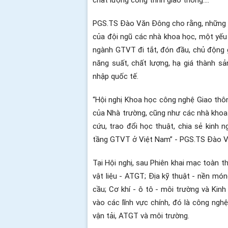
PGS.TS Đào Văn Đông cho rằng, những ti
của đội ngũ các nhà khoa học, một yếu t
ngành GTVT đi tắt, đón đầu, chủ động gi
năng suất, chất lượng, hạ giá thành s
nhập quốc tế.
“Hội nghị Khoa học công nghệ Giao thông
của Nhà trường, cũng như các nhà khoa
cứu, trao đổi học thuật, chia sẻ kinh 
tầng GTVT ở Việt Nam” - PGS.TS Đào 
Tại Hội nghị, sau Phiên khai mạc toàn t
vật liệu - ATGT; Địa kỹ thuật - nền món
cầu; Cơ khí - ô tô - môi trường và Kinh
vào các lĩnh vực chính, đó là công nghệ
vận tải, ATGT và môi trường.