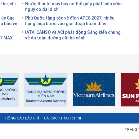
thu, chi
Nước thải từ máy bay có thể giúp phát hiện sớm
nguy cơ đại dịch
 ủy Cục
Phú Quốc tăng tốc về đích APEC 2027, nhiều
và bảo vệ
hạng mục bước vào giai đoạn hoàn thiện
IATA, CANSO và ACI phát động Sáng kiến chung
37 MAX
về An toàn đường cất hạ cánh
THÔNG CÁO BÁO CHÍ
CẢI CÁCH HÀNH CHÍNH
TRANG 