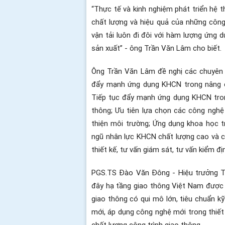
“Thực tế và kinh nghiệm phát triển hệ t
chất lượng và hiệu quả của những công
vận tải luôn đi đôi với hàm lượng ứng d
sản xuất” - ông Trần Văn Lâm cho biết.
Ông Trần Văn Lâm đề nghị các chuyên g
đẩy mạnh ứng dụng KHCN trong nâng c
Tiếp tục đẩy mạnh ứng dụng KHCN trong
thông; Ưu tiên lựa chọn các công ngh
thiện môi trường; Ứng dụng khoa học t
ngũ nhân lực KHCN chất lượng cao và ch
thiết kế, tư vấn giám sát, tư vấn kiểm đ
PGS.TS Đào Văn Đông - Hiệu trưởng T
đây hạ tầng giao thông Việt Nam được đ
giao thông có qui mô lớn, tiêu chuẩn kỹ
mới, áp dụng công nghệ mới trong thiết 
chất lượng công trình giao thông….