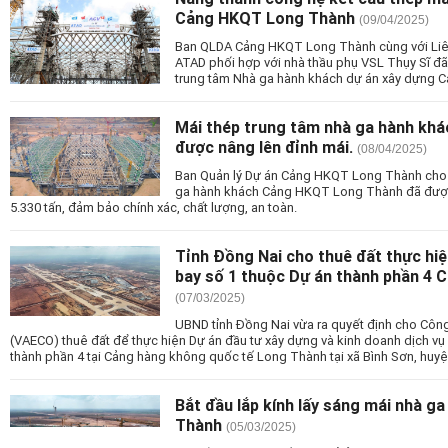
Cảng HKQT Long Thành
(09/04/2025)
Ban QLDA Cảng HKQT Long Thành cùng với Liên 
ATAD phối hợp với nhà thầu phụ VSL Thụy Sĩ đã
trung tâm Nhà ga hành khách dự án xây dựng 
Mái thép trung tâm nhà ga hành kh
được nâng lên đỉnh mái.
(08/04/2025)
Ban Quản lý Dự án Cảng HKQT Long Thành cho b
ga hành khách Cảng HKQT Long Thành đã được 
5.330 tấn, đảm bảo chính xác, chất lượng, an toàn.
Tỉnh Đồng Nai cho thuê đất thực hiệ
bay số 1 thuộc Dự án thành phần 4
(07/03/2025)
UBND tỉnh Đồng Nai vừa ra quyết định cho Côn
(VAECO) thuê đất để thực hiện Dự án đầu tư xây dựng và kinh doanh dịch vụ
thành phần 4 tại Cảng hàng không quốc tế Long Thành tại xã Bình Sơn, huy
Bắt đầu lắp kính lấy sáng mái nhà 
Thành
(05/03/2025)