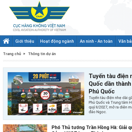
Giới thiệu
Hoạt động ngành
An ninh - An toàn
Văn bả
Trang chủ
Thông tin dự án
Tuyến tàu điện 
Quốc dần thành 
Phú Quốc
Tuyến tàu điện nhẹ dài g
Phú Quốc và Trung tâm Hộ
quý II/2027, mở ra diện m
đảo Ngọc.
Phó Thủ tướng Trần Hồng Hà: Giải q