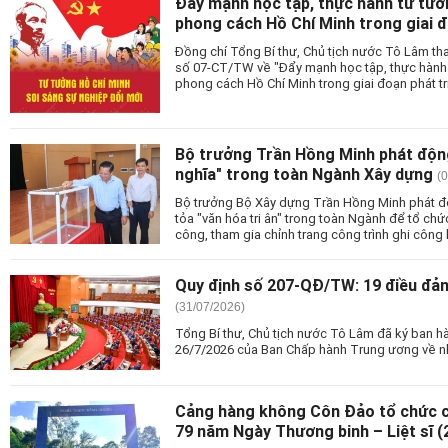
Đẩy mạnh học tập, thực hành tư tưở
phong cách Hồ Chí Minh trong giai đ
Đồng chí Tổng Bí thư, Chủ tịch nước Tô Lâm thay
số 07-CT/TW về "Đẩy mạnh học tập, thực hành
phong cách Hồ Chí Minh trong giai đoạn phát tr
Bộ trưởng Trần Hồng Minh phát độn
nghĩa" trong toàn Ngành Xây dựng
(
Bộ trưởng Bộ Xây dựng Trần Hồng Minh phát độ
tỏa "văn hóa tri ân" trong toàn Ngành để tổ chứ
công, tham gia chỉnh trang công trình ghi công li
Quy định số 207-QĐ/TW: 19 điều đả
(31/07/2026)
Tổng Bí thư, Chủ tịch nước Tô Lâm đã ký ban 
26/7/2026 của Ban Chấp hành Trung ương về n
Cảng hàng không Côn Đảo tổ chức ch
79 năm Ngày Thương binh – Liệt sĩ (