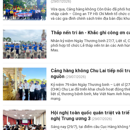
(29/07/2026)
Vừa qua, Cảng hàng không Côn Đảo đã phối hợ
nhập cảnh – Công an TP. Hồ Chí Minh tổ chức chu
và các gia đình chính sách trên địa bàn đặc khu
Thắp nến tri ân - Khắc ghi công ơn cá
Nhân kỷ niệm Ngày Thương binh 27/7, Liệt sĩ,
phối hợp tổ chức Lễ thắp nến tri ân các Anh hùng 
Mau.
Cảng hàng không Chu Lai tiếp nối t
nguồn
(29/07/2026)
Kỷ niệm 79 năm Ngày Thương binh – Liệt sĩ (2
(CHK) Chu Lai đã triển khai chuỗi hoạt động thi
liệt sĩ, thương bệnh binh, Mẹ Việt Nam Anh hù
mạng.
Hội nghị toàn quốc quán triệt và tri
nghị Trung ương 3
(29/07/2026)
Sáng nay (29/7), tại điểm cầu Cục Hàng không V