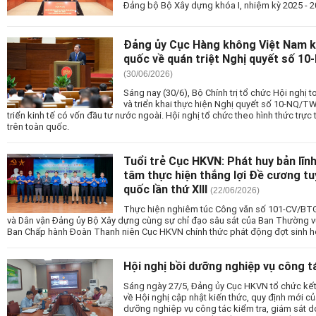
Đảng bộ Bộ Xây dựng khóa I, nhiệm kỳ 2025 - 2
Đảng ủy Cục Hàng không Việt Nam kế
quốc về quán triệt Nghị quyết số 10
(30/06/2026)
Sáng nay (30/6), Bộ Chính trị tổ chức Hội nghị 
và triển khai thực hiện Nghị quyết số 10-NQ/TW
triển kinh tế có vốn đầu tư nước ngoài. Hội nghị tổ chức theo hình thức trực
trên toàn quốc.
Tuổi trẻ Cục HKVN: Phát huy bản lĩnh
tâm thực hiện thắng lợi Đề cương tu
quốc lần thứ XIII
(22/06/2026)
Thực hiện nghiêm túc Công văn số 101-CV/BT
và Dân vận Đảng ủy Bộ Xây dựng cùng sự chỉ đạo sâu sát của Ban Thường 
Ban Chấp hành Đoàn Thanh niên Cục HKVN chính thức phát động đợt sinh hoạt
Hội nghị bồi dưỡng nghiệp vụ công t
Sáng ngày 27/5, Đảng ủy Cục HKVN tổ chức kết
về Hội nghị cập nhật kiến thức, quy định mới củ
dưỡng nghiệp vụ công tác kiểm tra, giám sát d