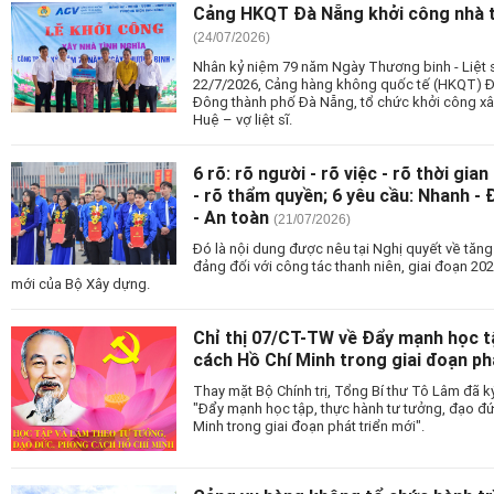
Cảng HKQT Đà Nẵng khởi công nhà tìn
(24/07/2026)
Nhân kỷ niệm 79 năm Ngày Thương binh - Liệt s
22/7/2026, Cảng hàng không quốc tế (HKQT) Đ
Đông thành phố Đà Nẵng, tổ chức khởi công xây
Huệ – vợ liệt sĩ.
6 rõ: rõ người - rõ việc - rõ thời gia
- rõ thẩm quyền; 6 yêu cầu: Nhanh - 
- An toàn
(21/07/2026)
Đó là nội dung được nêu tại Nghị quyết về tăn
đảng đối với công tác thanh niên, giai đoạn 202
mới của Bộ Xây dựng.
Chỉ thị 07/CT-TW về Đẩy mạnh học 
cách Hồ Chí Minh trong giai đoạn ph
Thay mặt Bộ Chính trị, Tổng Bí thư Tô Lâm đã 
"Đẩy mạnh học tập, thực hành tư tưởng, đạo đ
Minh trong giai đoạn phát triển mới".