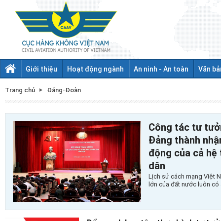
Giới thiệu
Hoạt động ngành
An ninh - An toàn
Văn bả
Trang chủ
Đảng-Đoàn
Công tác tư tưở
Đảng thành nhận
động của cả hệ 
dân
Lịch sử cách mạng Việt N
lớn của đất nước luôn có 