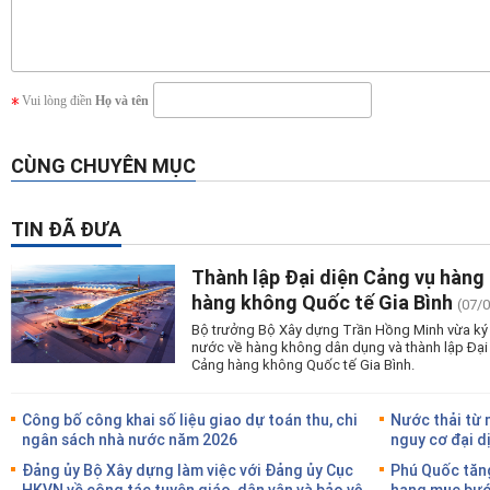
Vui lòng điền
Họ và tên
CÙNG CHUYÊN MỤC
TIN ĐÃ ĐƯA
Thành lập Đại diện Cảng vụ hàng
hàng không Quốc tế Gia Bình
(07/
Bộ trưởng Bộ Xây dựng Trần Hồng Minh vừa ký 
nước về hàng không dân dụng và thành lập Đại
Cảng hàng không Quốc tế Gia Bình.
Công bố công khai số liệu giao dự toán thu, chi
Nước thải từ 
ngân sách nhà nước năm 2026
nguy cơ đại d
Đảng ủy Bộ Xây dựng làm việc với Đảng ủy Cục
Phú Quốc tăng
HKVN về công tác tuyên giáo, dân vận và bảo vệ
hạng mục bước