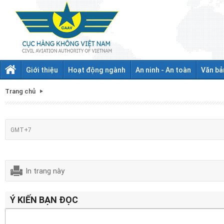
Giới thiệu
Hoạt động ngành
An ninh - An toàn
Văn bả
Trang chủ
GMT+7
In trang này
Ý KIẾN BẠN ĐỌC