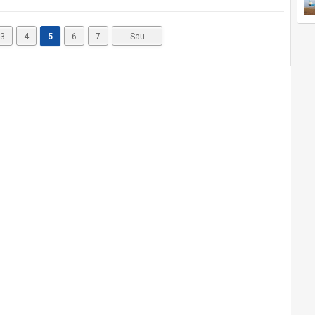
3
4
5
6
7
Sau