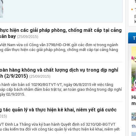
hực hiện các giải pháp phòng, chống mất cắp tại cảng
sân bay
(25/09/2015)
T
iệt Nam vừa có Công văn 3798/HD-CHK gửi các đơn vị trong ngành
 dẫn thực hiện các giải pháp phòng, chống mất cắp tại cảng hàng
oàn hàng không và chất lượng dịch vụ trong dịp nghỉ
h (2/9/2015)
(25/09/2015)
 hành văn bản số 10290/BGTVT-VT, ngày 06/8/2015 về việc tăng
háp cấp bách nhằm đảm bảo trật tự, an toàn giao thông trong dịp nghỉ
ày 02/9/2015.
H
m
 tác quản lý và thực hiện kê khai, niêm yết giá cước
015)
VT Đinh La Thăng vừa ký ban hành Quyết định số 3210/QĐ-BGTVT
th
 cầu kiểm tra đối với công tác quản lý và thực hiện kê khai, niêm yết