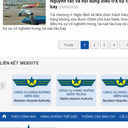
Nguyên tắc và nội dung điều tra sự c
bay
(25/06/2026)
Tại chương V- Nghị định về Nhà chức trách hàn
hàng không vừa được Chính phủ ban hành, trong
điều tra sự cố nghiêm trọng, tai nạn tàu bay v
tra sự cố nghiêm trọng, tai nạn tàu bay.
Trước
1
2
3
4
LIÊN KẾT WEBSITE
Prev
THEO CÁNH BAY
HÀNG KHÔNG THẾ GIỚI
THÔNG CÁO BÁO CHÍ
CẢI 