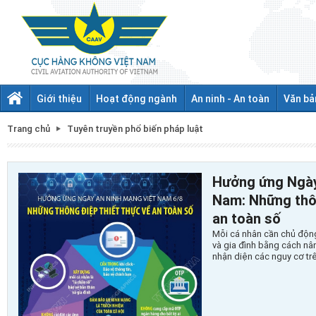
Giới thiệu
Hoạt động ngành
An ninh - An toàn
Văn bả
Trang chủ
Tuyên truyền phổ biến pháp luật
Hưởng ứng Ngày
Nam: Những thôn
an toàn số
Mỗi cá nhân cần chủ động
và gia đình bằng cách nâ
nhận diện các nguy cơ tr