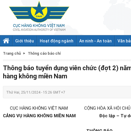
Giới thiệu
Hoạt động ngành
An ninh - An toàn
Văn bả
Trang chủ
Thông cáo báo chí
Thông báo tuyển dụng viên chức (đợt 2) năm
hàng không miền Nam
Thứ Hai, 25/11/2024 - 15:26 GMT+7
CỤC HÀNG KHÔNG VIỆT NAM
CỘNG HÒA XÃ HỘI CHỦ
CẢNG VỤ HÀNG KHÔNG MIỀN NAM
Độc lập – Tự 
THÔNG BÁO