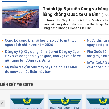
Thành lập Đại diện Cảng vụ hàng
hàng không Quốc tế Gia Bình
(07/
Bộ trưởng Bộ Xây dựng Trần Hồng Minh vừa ký 
nước về hàng không dân dụng và thành lập Đại
Cảng hàng không Quốc tế Gia Bình.
Công bố công khai số liệu giao dự toán thu, chi
Nước thải từ 
ngân sách nhà nước năm 2026
nguy cơ đại d
Đảng ủy Bộ Xây dựng làm việc với Đảng ủy Cục
Phú Quốc tăng
HKVN về công tác tuyên giáo, dân vận và bảo vệ
hạng mục bước
nền tảng tư tưởng của Đảng
IATA, CANSO v
Mỹ kiểm tra gần 500 máy bay Boeing 737 MAX
về An toàn đư
do nguy cơ nứt thân máy bay
LIÊN KẾT WEBSITE
Prev