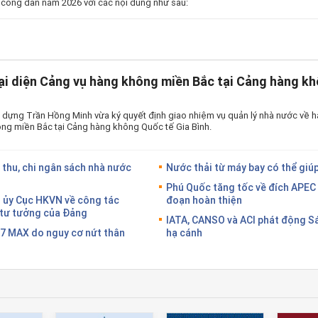
 công dân năm 2026 với các nội dung như sau:
ại diện Cảng vụ hàng không miền Bắc tại Cảng hàng kh
 dựng Trần Hồng Minh vừa ký quyết định giao nhiệm vụ quản lý nhà nước về h
ng miền Bắc tại Cảng hàng không Quốc tế Gia Bình.
 thu, chi ngân sách nhà nước
Nước thải từ máy bay có thể giúp
Phú Quốc tăng tốc về đích APEC 
g ủy Cục HKVN về công tác
đoạn hoàn thiện
g tư tưởng của Đảng
IATA, CANSO và ACI phát động S
37 MAX do nguy cơ nứt thân
hạ cánh