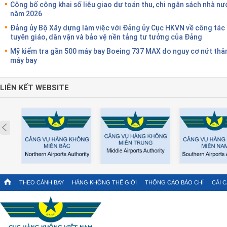
Công bố công khai số liệu giao dự toán thu, chi ngân sách nhà nư
năm 2026
Đảng ủy Bộ Xây dựng làm việc với Đảng ủy Cục HKVN về công tác
tuyên giáo, dân vận và bảo vệ nền tảng tư tưởng của Đảng
Mỹ kiểm tra gần 500 máy bay Boeing 737 MAX do nguy cơ nứt thâ
máy bay
LIÊN KẾT WEBSITE
Prev
THEO CÁNH BAY
HÀNG KHÔNG THẾ GIỚI
THÔNG CÁO BÁO CHÍ
CẢI 