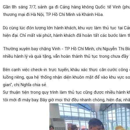
Gần 8h sáng 7/7, sảnh ga đi Cảng hàng không Quốc tế Vinh (phư
thương mại đi Hà Nội, TP Hồ Chí Minh và Khánh Hòa.
Dù cùng lúc đón lượng lớn hành khách, khu vực làm thủ tục tại 
hiện đại. Chỉ mất vài phút, hành khách đã hoàn tất các bước làm 
Thường xuyên bay chặng Vinh - TP Hồ Chí Minh, chị Nguyễn Thị Bíc
nhiều hành lý và quà tặng, vẫn hoàn thành thủ tục trong chưa đầy 
Bên cạnh việc check-in trực tuyến, khâu xác thực căn cước công 
luồng riêng, qua hệ thống nhận diện khuôn mặt để vào khu vực soi 
gian", chị Nghĩa chia sẻ.
Sự thuận tiện trong quy trình làm thủ tục cũng được nhiều hành 
tôi mới đi máy bay. Bây giờ mọi thứ đều nhanh chóng, hiện đại, nhâ