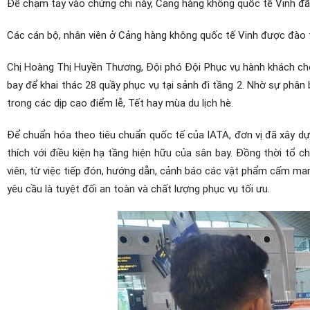
Để chạm tay vào chứng chỉ này, Cảng hàng không quốc tế Vinh đ
Các cán bộ, nhân viên ở Cảng hàng không quốc tế Vinh được đào t
Chị Hoàng Thị Huyền Thương, Đội phó Đội Phục vụ hành khách cho 
bay để khai thác 28 quầy phục vụ tại sảnh đi tầng 2. Nhờ sự phâ
trong các dịp cao điểm lễ, Tết hay mùa du lịch hè.
Để chuẩn hóa theo tiêu chuẩn quốc tế của IATA, đơn vị đã xây dự
thích với điều kiện hạ tầng hiện hữu của sân bay. Đồng thời tổ
viên, từ việc tiếp đón, hướng dẫn, cảnh báo các vật phẩm cấm mang
yêu cầu là tuyệt đối an toàn và chất lượng phục vụ tối ưu.