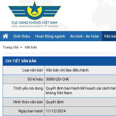
Giới thiệu
Hoạt động ngành
An ninh - An toàn
Văn bả
Trang chủ
Văn bản
CHI TIẾT VĂN BẢN
Loại văn bản
Văn bản chỉ đạo điều hành
Số kí hiệu
3088/QĐ-CHK
Trích yếu nội dung
Quyết định ban hành Kế hoạch cải cách hà
không Việt Nam.
Hình thức văn bản
Quyết định
Ngày ban hành
11/12/2024