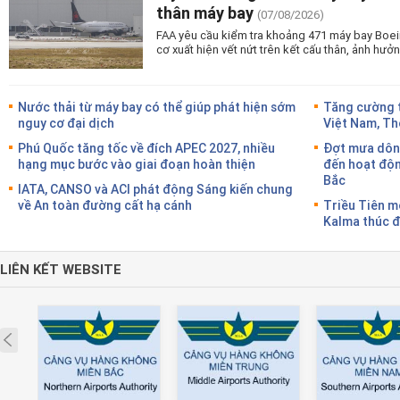
thân máy bay
(07/08/2026)
FAA yêu cầu kiểm tra khoảng 471 máy bay Boei
cơ xuất hiện vết nứt trên kết cấu thân, ảnh hư
Nước thải từ máy bay có thể giúp phát hiện sớm
Tăng cường t
nguy cơ đại dịch
Việt Nam, Th
Phú Quốc tăng tốc về đích APEC 2027, nhiều
Đợt mưa dôn
hạng mục bước vào giai đoạn hoàn thiện
đến hoạt độn
Bắc
IATA, CANSO và ACI phát động Sáng kiến chung
về An toàn đường cất hạ cánh
Triều Tiên 
Kalma thúc đ
LIÊN KẾT WEBSITE
Prev