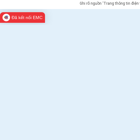
Ghi rõ nguồn 'Trang thông tin điện
Đã kết nối EMC