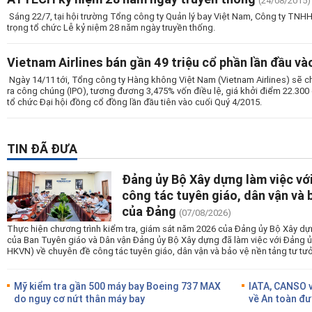
(24/08/2015)
Sáng 22/7, tại hội trường Tổng công ty Quản lý bay Việt Nam, Công ty TNHH
trọng tổ chức Lễ kỷ niệm 28 năm ngày truyền thống.
Vietnam Airlines bán gần 49 triệu cổ phần lần đầu và
Ngày 14/11 tới, Tổng công ty Hàng không Việt Nam (Vietnam Airlines) sẽ ch
ra công chúng (IPO), tương đương 3,475% vốn điều lệ, giá khởi điểm 22.300
tổ chức Đại hội đồng cổ đồng lần đầu tiên vào cuối Quý 4/2015.
TIN ĐÃ ĐƯA
Đảng ủy Bộ Xây dựng làm việc v
công tác tuyên giáo, dân vận và 
của Đảng
(07/08/2026)
Thực hiện chương trình kiểm tra, giám sát năm 2026 của Đảng ủy Bộ Xây dự
của Ban Tuyên giáo và Dân vận Đảng ủy Bộ Xây dựng đã làm việc với Đảng 
HKVN) về chuyên đề công tác tuyên giáo, dân vận và bảo vệ nền tảng tư tư
Mỹ kiểm tra gần 500 máy bay Boeing 737 MAX
IATA, CANSO v
do nguy cơ nứt thân máy bay
về An toàn đư