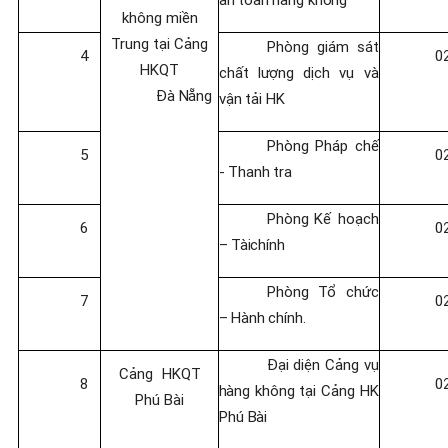
không miền
Trung tại Cảng
Phòng
giám
sát
4
0
HKQT
chất
lượng
dịch
vụ
và
Đà
Nẵng
vận
tải
HK
Phòng
Pháp
chế
5
0
-
Thanh
tra
Phòng
Kế
hoạch
6
0
–
Tài
chính
Phòng
Tổ
chức
7
0
–
Hành
chính.
Đại
diện
Cảng
vụ
Cảng
HKQT
8
0
hàng
không
tại
Cảng
HK
Phú Bài
Phú
Bài