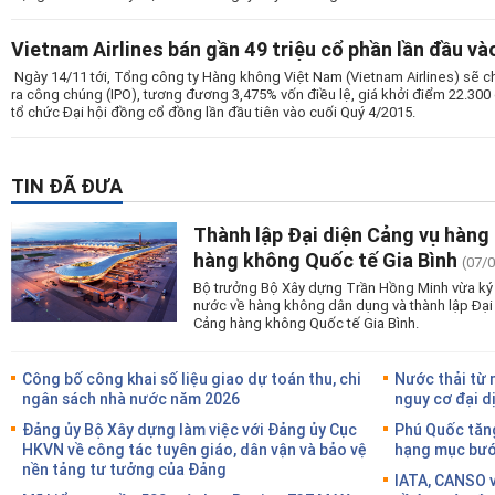
Vietnam Airlines bán gần 49 triệu cổ phần lần đầu và
Ngày 14/11 tới, Tổng công ty Hàng không Việt Nam (Vietnam Airlines) sẽ ch
ra công chúng (IPO), tương đương 3,475% vốn điều lệ, giá khởi điểm 22.300
tổ chức Đại hội đồng cổ đồng lần đầu tiên vào cuối Quý 4/2015.
TIN ĐÃ ĐƯA
Thành lập Đại diện Cảng vụ hàng
hàng không Quốc tế Gia Bình
(07/
Bộ trưởng Bộ Xây dựng Trần Hồng Minh vừa ký 
nước về hàng không dân dụng và thành lập Đại
Cảng hàng không Quốc tế Gia Bình.
Công bố công khai số liệu giao dự toán thu, chi
Nước thải từ 
ngân sách nhà nước năm 2026
nguy cơ đại d
Đảng ủy Bộ Xây dựng làm việc với Đảng ủy Cục
Phú Quốc tăng
HKVN về công tác tuyên giáo, dân vận và bảo vệ
hạng mục bước
nền tảng tư tưởng của Đảng
IATA, CANSO v