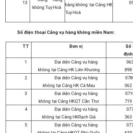
13
0
hàng không
tại
Cảng
HK
không
Tuy
Hoà
Tuy
Hoà
Số điện thoại Cảng vụ hàng không miền Nam:
TT
Đơn vị
Số 
định
1
Đại diện Cảng vụ hàng
06
không tại Cảng HK
Liên Khương
898
2
Đại diện Cảng vụ hàng
078
không tại Cảng HK
Cà Mau
062
3
Đại diện Cảng vụ hàng
071
không tại Cảng HKQT Cần Thơ
719
4
Đại diện Cảng vụ hàng
07
không tại Cảng HK
Rạch Giá
363
5
Đại diện Cảng vụ hàng
07
không tại Cảng HKQT Phú Quốc
633