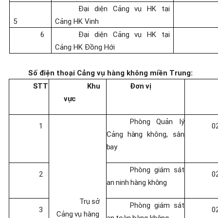
Đại diện Cảng vụ HK tại
5
Cảng HK Vinh
6
Đại diện Cảng vụ HK tại
Cảng HK Đồng Hới
Số điện thoại Cảng vụ hàng không miền Trung:
STT
Khu
Đơn
vị
vực
Phòng
Quản
lý
1
0
Cảng
hàng
không,
sân
bay
Phòng
giám
sát
2
0
an
ninh
hàng
không
Trụ
sở
Phòng
giám
sát
3
0
Cảng
vụ hàng
an
toàn
hàng
không