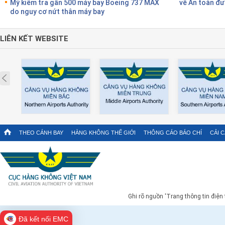
Mỹ kiểm tra gần 500 máy bay Boeing 737 MAX
về An toàn đư
do nguy cơ nứt thân máy bay
LIÊN KẾT WEBSITE
Prev
THEO CÁNH BAY
HÀNG KHÔNG THẾ GIỚI
THÔNG CÁO BÁO CHÍ
CẢI 
Ghi rõ nguồn 'Trang thông tin điện
Đã kết nối EMC