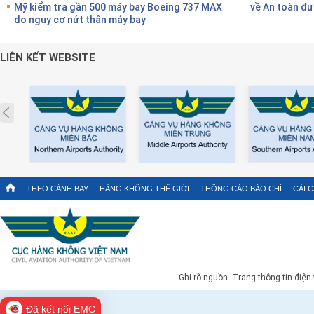
Mỹ kiểm tra gần 500 máy bay Boeing 737 MAX
về An toàn đư
do nguy cơ nứt thân máy bay
LIÊN KẾT WEBSITE
Prev
THEO CÁNH BAY
HÀNG KHÔNG THẾ GIỚI
THÔNG CÁO BÁO CHÍ
CẢI 
Ghi rõ nguồn 'Trang thông tin điện
Đã kết nối EMC