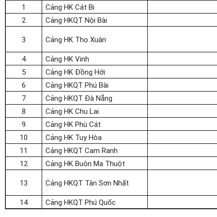
1
Cảng HK Cát Bi
2
Cảng HKQT Nội Bài
3
Cảng HK Thọ Xuân
4
Cảng HK Vinh
5
Cảng HK Đồng Hới
6
Cảng HKQT Phú Bài
7
Cảng HKQT Đà Nẵng
8
Cảng HK Chu Lai
9
Cảng HK Phù Cát
10
Cảng HK Tuy Hòa
11
Cảng HKQT Cam Ranh
12
Cảng HK Buôn Ma Thuột
13
Cảng HKQT Tân Sơn Nhất
14
Cảng HKQT Phú Quốc