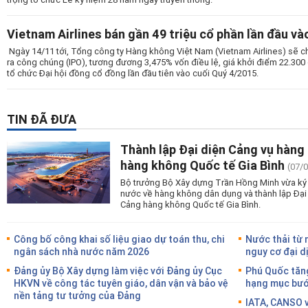
Vietnam Airlines bán gần 49 triệu cổ phần lần đầu và
Ngày 14/11 tới, Tổng công ty Hàng không Việt Nam (Vietnam Airlines) sẽ ch
ra công chúng (IPO), tương đương 3,475% vốn điều lệ, giá khởi điểm 22.300
tổ chức Đại hội đồng cổ đồng lần đầu tiên vào cuối Quý 4/2015.
TIN ĐÃ ĐƯA
Thành lập Đại diện Cảng vụ hàng
hàng không Quốc tế Gia Bình
(07/
Bộ trưởng Bộ Xây dựng Trần Hồng Minh vừa ký 
nước về hàng không dân dụng và thành lập Đại
Cảng hàng không Quốc tế Gia Bình.
Công bố công khai số liệu giao dự toán thu, chi
Nước thải từ 
ngân sách nhà nước năm 2026
nguy cơ đại d
Đảng ủy Bộ Xây dựng làm việc với Đảng ủy Cục
Phú Quốc tăng
HKVN về công tác tuyên giáo, dân vận và bảo vệ
hạng mục bước
nền tảng tư tưởng của Đảng
IATA, CANSO v