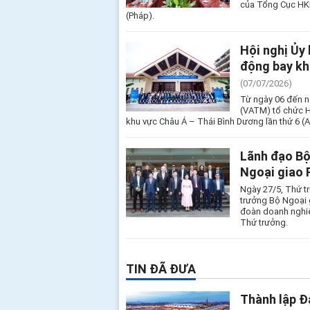
của Tổng Cục HKD
(Pháp).
Hội nghị Ủy
động bay kh
(07/07/2026)
Từ ngày 06 đến n
(VATM) tổ chức H
khu vực Châu Á – Thái Bình Dương lần thứ 6 
Lãnh đạo Bộ
Ngoại giao 
Ngày 27/5, Thứ t
trưởng Bộ Ngoại 
đoàn doanh nghi
Thứ trưởng.
TIN ĐÃ ĐƯA
Thành lập Đ