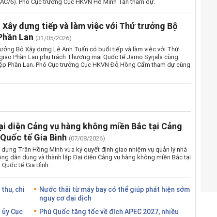
(AAC/6). Phó Cục trưởng Cục HKVN Hồ Minh Tấn tham dự.
 Xây dựng tiếp và làm việc với Thứ trưởng Bộ
Phần Lan
(31/05/2026)
rưởng Bộ Xây dựng Lê Anh Tuấn có buổi tiếp và làm việc với Thứ
giao Phần Lan phụ trách Thương mại Quốc tế Jarno Syrjala cùng
ệp Phần Lan. Phó Cục trưởng Cục HKVN Đỗ Hồng Cẩm tham dự cùng
ại diện Cảng vụ hàng không miền Bắc tại Cảng
Quốc tế Gia Bình
(07/08/2026)
 dựng Trần Hồng Minh vừa ký quyết định giao nhiệm vụ quản lý nhà
ng dân dụng và thành lập Đại diện Cảng vụ hàng không miền Bắc tại
Quốc tế Gia Bình.
thu, chi
Nước thải từ máy bay có thể giúp phát hiện sớm
nguy cơ đại dịch
 ủy Cục
Phú Quốc tăng tốc về đích APEC 2027, nhiều