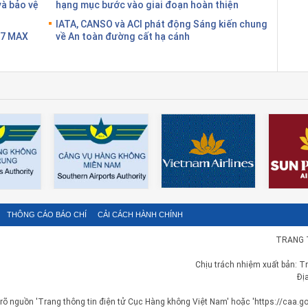
và bảo vệ
hạng mục bước vào giai đoạn hoàn thiện
IATA, CANSO và ACI phát động Sáng kiến chung
37 MAX
về An toàn đường cất hạ cánh
THÔNG CÁO BÁO CHÍ
CẢI CÁCH HÀNH CHÍNH
TRANG 
Chịu trách nhiệm xuất bản: T
Đị
 rõ nguồn 'Trang thông tin điện tử Cục Hàng không Việt Nam' hoặc 'https://caa.gov