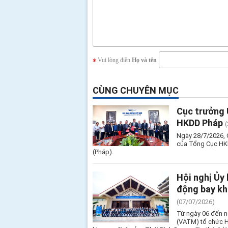
Vui lòng điền
Họ và tên
CÙNG CHUYÊN MỤC
Cục trưởng 
HKDD Pháp
Ngày 28/7/2026, C
của Tổng Cục HKD
(Pháp).
Hội nghị Ủy
động bay kh
(07/07/2026)
Từ ngày 06 đến n
(VATM) tổ chức H