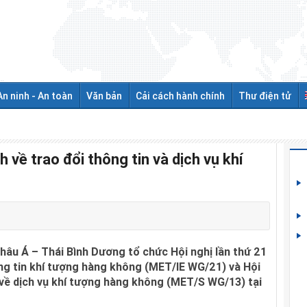
An ninh - An toàn
Văn bản
Cải cách hành chính
Thư điện tử
 về trao đổi thông tin và dịch vụ khí
âu Á – Thái Bình Dương tổ chức Hội nghị lần thứ 21
ng tin khí tượng hàng không (MET/IE WG/21) và Hội
về dịch vụ khí tượng hàng không (MET/S WG/13) tại