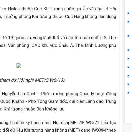
Tim Hailes thuộc Cục Khí tượng quốc gia Úc và chủ trì Hội
, Trưởng phòng Khí tượng thuộc Cục Hàng không dân dụng
 từ 19 quốc gia, vùng lãnh thổ và các tổ chức quốc tế. Thư
unda, Văn phòng ICAO khu vực Châu Á, Thái Bình Dương phụ
 tham dự Hội nghị MET/S WG/13).
à Nguyễn Lan Oanh - Phó Trưởng phòng Quản lý hoạt động
 Quốc Khánh - Phó Tổng Giám đốc, đại diện Lãnh đạo Trung
n Khí tượng thuộc Ban Không lưu.
hông tin định kỳ hàng năm, Hội nghị MET/IE WG/21 tiếp tục
o đổi dữ liệu Khí tượng hàng không (MET) dạng IWXXM theo