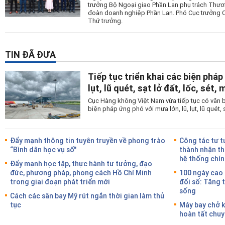
trưởng Bộ Ngoại giao Phần Lan phụ trách Thươ
đoàn doanh nghiệp Phần Lan. Phó Cục trưởng
Thứ trưởng.
TIN ĐÃ ĐƯA
Tiếp tục triển khai các biện pháp
lụt, lũ quét, sạt lở đất, lốc, sét,
Cục Hàng không Việt Nam vừa tiếp tục có văn b
biện pháp ứng phó với mưa lớn, lũ, lụt, lũ quét, s
Đẩy mạnh thông tin tuyên truyền về phong trào
Công tác tư t
“Bình dân học vụ số"
thành nhận th
hệ thống chín
Đẩy mạnh học tập, thực hành tư tưởng, đạo
đức, phương pháp, phong cách Hồ Chí Minh
100 ngày cao
trong giai đoạn phát triển mới
đổi số: Tăng 
sống
Cách các sân bay Mỹ rút ngắn thời gian làm thủ
tục
Máy bay chở k
hoàn tất chuy