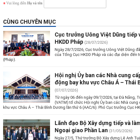
Vui lòng điền
Họ và tên
CÙNG CHUYÊN MỤC
Cục trưởng Uông Việt Dũng tiếp v
HKDD Pháp
(28/07/2026)
Ngày 28/7/2026, Cục trưởng Uông Việt Dũng đã c
của Tổng Cục HKDD Pháp và các đại diện đến từ
(Pháp).
Hội nghị Ủy ban các Nhà cung cấ
động bay khu vực Châu Á – Thái 
(07/07/2026)
Từ ngày 06 đến ngày 09/7/2026, tại Đà Nẵng, T
(VATM) tổ chức Hội nghị Ủy ban các Nhà cung
khu vực Châu Á – Thái Bình Dương lần thứ 6 (AAC/6). Phó Cục trưởng Cục 
Lãnh đạo Bộ Xây dựng tiếp và làm
Ngoại giao Phần Lan
(31/05/2026)
Ngày 27/5, Thứ trưởng Bộ Xây dựng Lê Anh Tuấn