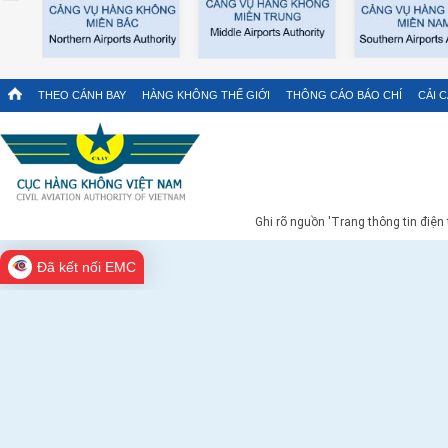
THEO CÁNH BAY
HÀNG KHÔNG THẾ GIỚI
THÔNG CÁO BÁO CHÍ
CẢI 
Ghi rõ nguồn 'Trang thông tin điện
Đã kết nối EMC