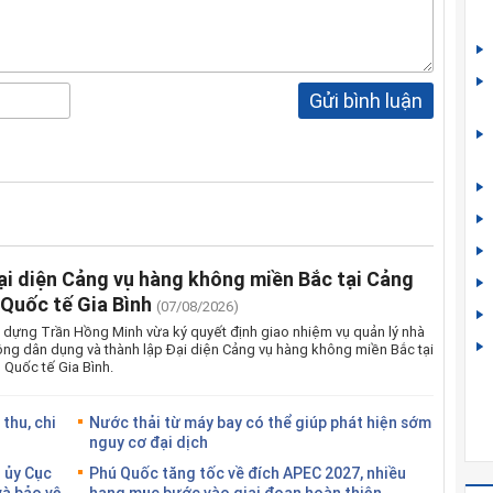
Gửi bình luận
ại diện Cảng vụ hàng không miền Bắc tại Cảng
Quốc tế Gia Bình
(07/08/2026)
 dựng Trần Hồng Minh vừa ký quyết định giao nhiệm vụ quản lý nhà
ng dân dụng và thành lập Đại diện Cảng vụ hàng không miền Bắc tại
Quốc tế Gia Bình.
thu, chi
Nước thải từ máy bay có thể giúp phát hiện sớm
nguy cơ đại dịch
 ủy Cục
Phú Quốc tăng tốc về đích APEC 2027, nhiều
và bảo vệ
hạng mục bước vào giai đoạn hoàn thiện