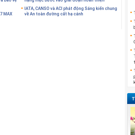
IATA, CANSO và ACI phát động Sáng kiến chung
37 MAX
về An toàn đường cất hạ cánh
T