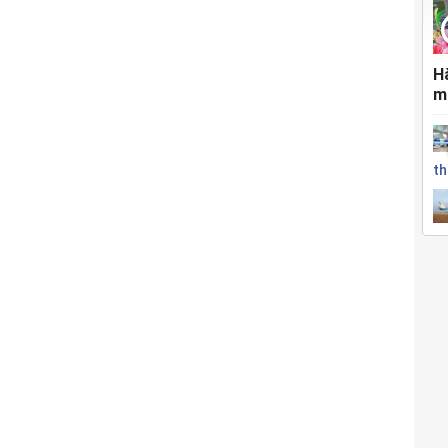
H
m
th