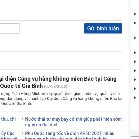
Gửi bình luận
ại diện Cảng vụ hàng không miền Bắc tại Cảng
Quốc tế Gia Bình
(07/08/2026)
 dựng Trần Hồng Minh vừa ký quyết định giao nhiệm vụ quản lý nhà
ng dân dụng và thành lập Đại diện Cảng vụ hàng không miền Bắc tại
Quốc tế Gia Bình.
thu, chi
Nước thải từ máy bay có thể giúp phát hiện sớm
nguy cơ đại dịch
 ủy Cục
Phú Quốc tăng tốc về đích APEC 2027, nhiều
và bảo vệ
hạng mục bước vào giai đoạn hoàn thiện