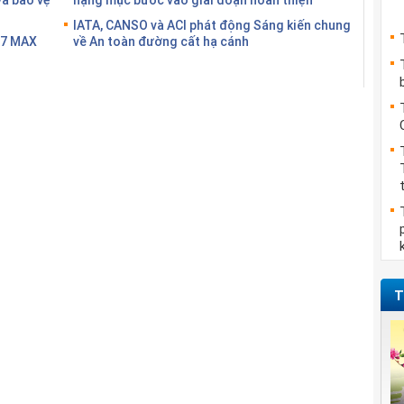
IATA, CANSO và ACI phát động Sáng kiến chung
37 MAX
về An toàn đường cất hạ cánh
T