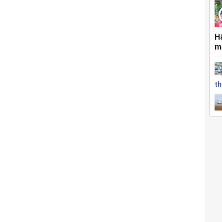
H
m
th