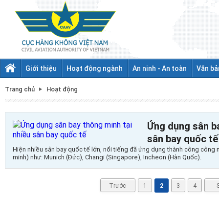
Giới thiệu
Hoạt động ngành
An ninh - An toàn
Văn bả
Trang chủ
Hoạt động
Ứng dụng sân ba
sân bay quốc tế
Hiện nhiều sân bay quốc tế lớn, nổi tiếng đã ứng dụng thành công công 
minh) như: Munich (Đức), Changi (Singapore), Incheon (Hàn Quốc).
Trước
1
2
3
4