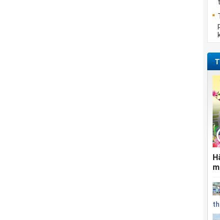
T
H
m
th