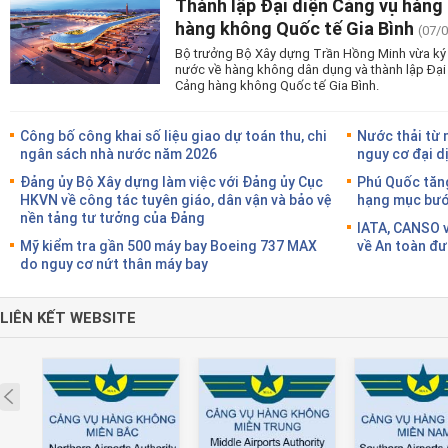
Thành lập Đại diện Cảng vụ hàng
hàng không Quốc tế Gia Bình
(07/
Bộ trưởng Bộ Xây dựng Trần Hồng Minh vừa ký 
nước về hàng không dân dụng và thành lập Đại
Cảng hàng không Quốc tế Gia Bình.
Công bố công khai số liệu giao dự toán thu, chi
Nước thải từ 
ngân sách nhà nước năm 2026
nguy cơ đại d
Đảng ủy Bộ Xây dựng làm việc với Đảng ủy Cục
Phú Quốc tăng
HKVN về công tác tuyên giáo, dân vận và bảo vệ
hạng mục bước
nền tảng tư tưởng của Đảng
IATA, CANSO v
Mỹ kiểm tra gần 500 máy bay Boeing 737 MAX
về An toàn đư
do nguy cơ nứt thân máy bay
LIÊN KẾT WEBSITE
Prev