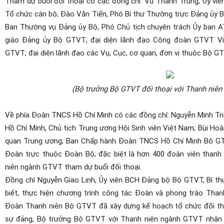
Tham dự buổi đối thoại có các đồng chí: Vũ Thành Trung, Ủy vi
Tổ chức cán bộ; Đào Văn Tiến, Phó Bí thư Thường trực Đảng ủy B
Ban Thường vụ Đảng ủy Bộ, Phó Chủ tịch chuyên trách Ủy ban 
giáo Đảng ủy Bộ GTVT; đại diện lãnh đạo Công đoàn GTVT V
GTVT; đại diện lãnh đạo các Vụ, Cục, cơ quan, đơn vị thuộc Bộ G
(Bộ trưởng Bộ GTVT đối thoại với Thanh niê
Về phía Đoàn TNCS Hồ Chí Minh có các đồng chí: Nguyễn Minh Tr
Hồ Chí Minh, Chủ tịch Trung ương Hội Sinh viên Việt Nam; Bùi Ho
quan Trung ương; Ban Chấp hành Đoàn TNCS Hồ Chí Minh Bộ GTV
Đoàn trực thuộc Đoàn Bộ; đặc biệt là hơn 400 đoàn viên thanh n
niên ngành GTVT tham dự buổi đối thoại.
Đồng chí Nguyễn Giao Linh, Ủy viên BCH Đảng bộ Bộ GTVT, Bí 
biết, thực hiện chương trình công tác Đoàn và phong trào Tha
Đoàn Thanh niên Bộ GTVT đã xây dựng kế hoạch tổ chức đối tho
sự đảng, Bộ trưởng Bộ GTVT với Thanh niên ngành GTVT nhân 