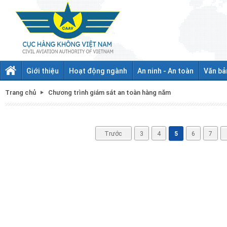
Giới thiệu
Hoạt động ngành
An ninh - An toàn
Văn bả
Trang chủ
Chương trình giám sát an toàn hàng năm
Trước
3
4
5
6
7