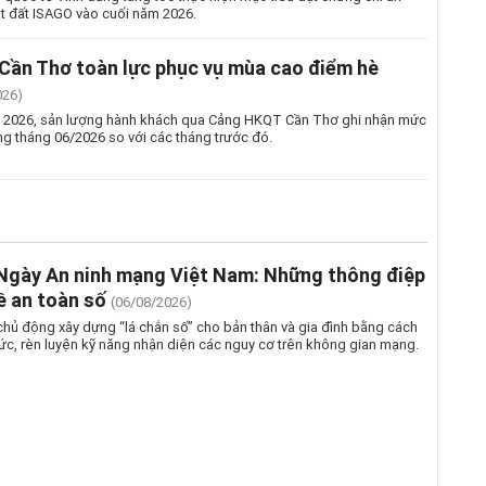
ặt đất ISAGO vào cuối năm 2026.
ần Thơ toàn lực phục vụ mùa cao điểm hè
026)
 2026, sản lượng hành khách qua Cảng HKQT Cần Thơ ghi nhận mức
ng tháng 06/2026 so với các tháng trước đó.
gày An ninh mạng Việt Nam: Những thông điệp
ề an toàn số
(06/08/2026)
chủ động xây dựng “lá chắn số” cho bản thân và gia đình bằng cách
ức, rèn luyện kỹ năng nhận diện các nguy cơ trên không gian mạng.