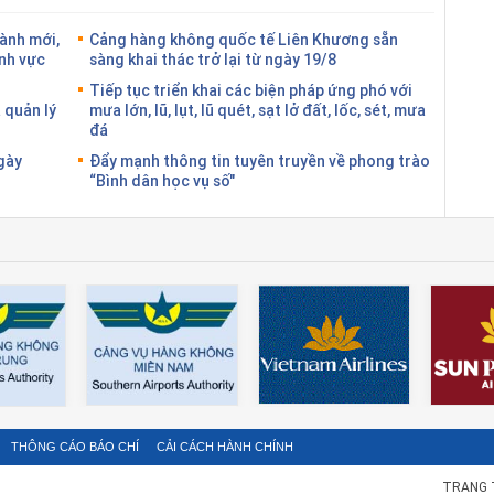
ành mới,
Cảng hàng không quốc tế Liên Khương sẵn
ĩnh vực
sàng khai thác trở lại từ ngày 19/8
Tiếp tục triển khai các biện pháp ứng phó với
 quản lý
mưa lớn, lũ, lụt, lũ quét, sạt lở đất, lốc, sét, mưa
đá
gày
Đẩy mạnh thông tin tuyên truyền về phong trào
“Bình dân học vụ số"
THÔNG CÁO BÁO CHÍ
CẢI CÁCH HÀNH CHÍNH
TRANG 