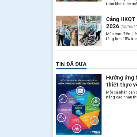
toàn khai thác m
Cảng HKQT C
2026
(30/06/2
Mùa cao điểm hè
tăng hơn 15% tro
TIN ĐÃ ĐƯA
Hưởng ứng N
thiết thực v
Mỗi cá nhân cần 
nâng cao nhận th