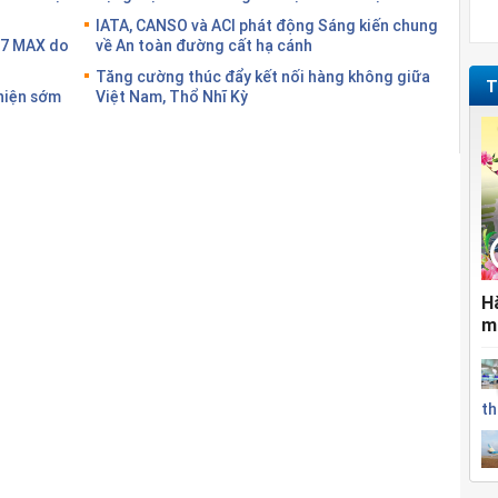
IATA, CANSO và ACI phát động Sáng kiến chung
37 MAX do
về An toàn đường cất hạ cánh
Tăng cường thúc đẩy kết nối hàng không giữa
T
 hiện sớm
Việt Nam, Thổ Nhĩ Kỳ
H
m
th