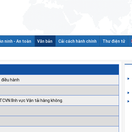
An ninh - An toàn
Văn bản
Cải cách hành chính
Thư điện tử
 điều hành
TCVN lĩnh vực Vận tải hàng không.