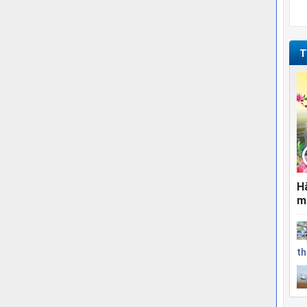
T
H
m
th