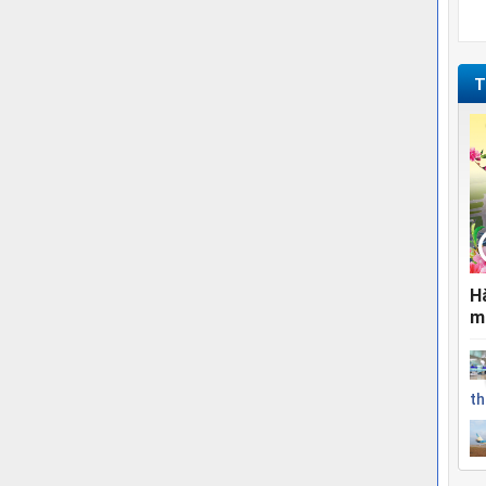
T
H
m
th