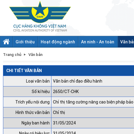
Giới thiệu
Hoạt động ngành
An ninh - An toàn
Văn bả
Trang chủ
Văn bản
CHI TIẾT VĂN BẢN
Loại văn bản
Văn bản chỉ đạo điều hành
Số kí hiệu
2650/CT-CHK
Trích yếu nội dung
Chỉ thị tăng cường nâng cao biện pháp bả
Hình thức văn bản
Chỉ thị
Ngày ban hành
31/05/2024
Ngày có hiệu lực
31/05/2024